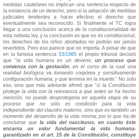
medidas cautelares no implican una sentencia respecto de
la existencia de un derecho, pero sí la adopción de medidas
judiciales tendentes a hacer efectivo el derecho que
eventualmente sea reconocido. Si finalmente el TC logra
llegar a una conclusión acerca de la constitucionalidad de
esta nefasta ley, y la conclusión es que no es constitucional,
los derechos de los niños abortados no podrán ser jamás
revertidos. Pero eso parece que no importa. A pesar de que
en la famosa sentencia
53/1985
el propio tribunal declaró
que "
la vida humana es un devenir,
un proceso que
comienza con la gestación
, en el curso de la cual una
realidad biológica va tomando corpórea y sensitivamente
configuración humana, y que termina en la muerte.
" No solo
eso, sino que más adelante afirmó que "
si la Constitución
protege la
vida con la relevancia a que antes se ha hecho
mención, no puede desprotegerla
en aquella etapa de su
proceso que no sólo es condición para la vida
independiente del claustro materno, sino que es también un
momento del
desarrollo de la vida misma; por lo que ha de
concluirse que
la vida del
nasciturus, en cuanto éste
encarna un valor fundamental -la vida humana-
garantizado en el art. 15 de la Constitución, constituye