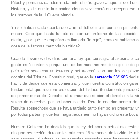
fútbol y permanezca adormilada ante el más grave ataque al ser hum
Historia, y del que la humanidad alguna vez tendrá que arrepentirse,
los horrores de la II Guerra Mundial.
Ya se habrán dado cuenta que a mí el fútbol me importa un pimient
nunca. Creo que hasta la foto es con un uniforme de la selección 
cierto, ¿por qué se empeñan en llamarla "la roja", como si hablaran 
cosa de la famosa memoria histórica?
Cuando llevamos dos días con una ley que consagra el asesinato co
gente esté contenta porque uno de los nuestros metió un gol, qué qu
país más avanzado de Europa y del mundo
”, con una ley de plazos
doctrina del Tribunal Constitucional, que en la
sentencia 53/1985
declar
hay vida desde que esta comienza, y que nuestra Constitución garant
fundamental que requiere protección del Estado (fundamento jurídico 
de primer curso de Derecho, al afirmar que si bien el derecho a la v
sujeto de derechos por no haber nacido. Pero la doctrina acerca de 
Resulta sospechoso que se haya tardado tanto tiempo en presentar un
por todas partes, y que los magistrados aún no hayan dicho esta boca 
Nuestro Gobierno ha decidido que la ley del aborto actual era restric
ninguna restricción, durante las primeras 16 semanas de la vida del 