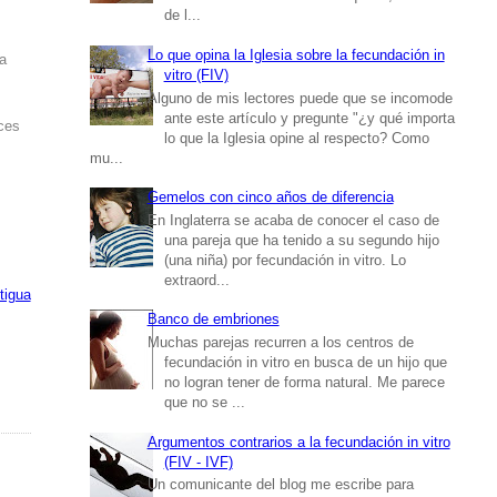
de l...
Lo que opina la Iglesia sobre la fecundación in
la
vitro (FIV)
Alguno de mis lectores puede que se incomode
ante este artículo y pregunte "¿y qué importa
eces
lo que la Iglesia opine al respecto? Como
mu...
Gemelos con cinco años de diferencia
En Inglaterra se acaba de conocer el caso de
una pareja que ha tenido a su segundo hijo
(una niña) por fecundación in vitro. Lo
extraord...
tigua
Banco de embriones
Muchas parejas recurren a los centros de
fecundación in vitro en busca de un hijo que
no logran tener de forma natural. Me parece
que no se ...
Argumentos contrarios a la fecundación in vitro
(FIV - IVF)
Un comunicante del blog me escribe para