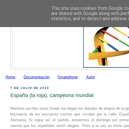
This site uses cookies from Google to 
are shared with Google along with per
statistics, and to detect and address 
Home
Documentación
Smartphone
Autor
7 DE JULIO DE 2010
España (la roja), campeona mundial
Mientras escribo estas líneas me llegan los alaridos de alegría de la g
bocinazos de los (escasos) coches que circulan por la calle: Espa
Alemania. Si sigue así el partido, estaremos el domingo por prime
normal que los españoles estén alegres. Pero a la vez es triste que