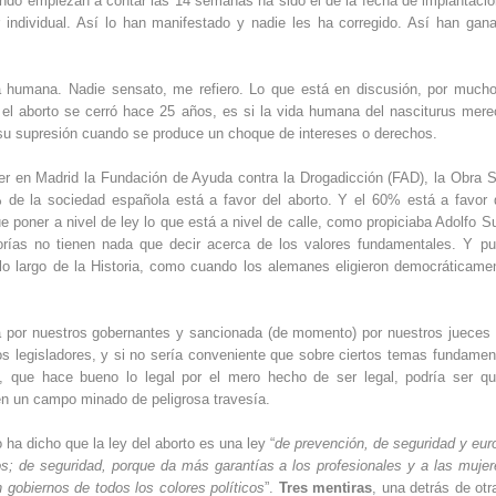
cuándo empiezan a contar las 14 semanas ha sido el de la fecha de implantació
ndividual. Así lo han manifestado y nadie les ha corregido. Así han gan
a humana. Nadie sensato, me refiero. Lo que está en discusión, por much
el aborto se cerró hace 25 años, es si la vida humana del nasciturus mere
 su supresión cuando se produce un choque de intereses o derechos.
er en Madrid la Fundación de Ayuda contra la Drogadicción (FAD), la Obra S
 de la sociedad española está a favor del aborto. Y el 60% está a favor 
e poner a nivel de ley lo que está a nivel de calle, como propiciaba Adolfo S
orías no tienen nada que decir acerca de los valores fundamentales. Y p
lo largo de la Historia, como cuando los alemanes eligieron democráticame
a por nuestros gobernantes y sancionada (de momento) por nuestros jueces
 legisladores, y si no sería conveniente que sobre ciertos temas fundamen
ta, que hace bueno lo legal por el mero hecho de ser legal, podría ser q
 en un campo minado de peligrosa travesía.
ha dicho que la ley del aborto es una ley “
de prevención, de seguridad y eur
; de seguridad, porque da más garantías a los profesionales y a las mujer
 gobiernos de todos los colores políticos
”.
Tres mentiras
, una detrás de otr