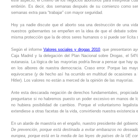
este aspecto, el criterio de los negocios abortorios para interpretar 
embrión. Es decir, dos semanas después de su comienzo como ser i
semanas extra para “trabajar” con mayor seguridad.
Hoy ya nadie discute que el aborto sea una destrucción de una vid
nuestros gobernantes se empeñen en la idea de que el debate sobre 
misma protección que la de otros seres humanos o si puede ser lícita
Según el informe
Valores sociales y drogas 2010
, que presentaron ay
Caja Madrid y la delegación del Plan Nacional sobre Drogas, el 54%
eutanasia. La lógica de las mayorías podría llevar a pensar que hay qu
en los albores de nuestra democracia. Craso error. Porque las may
equivocarse (y de hecho así ha ocurrido en multitud de ocasiones a 
Hitler). Los valores no están a merced de la opinión de las mayorías.
Ante esta descarada negación de derechos fundamentales, propiciad
preguntarse si no habremos puesto un poder excesivo en manos de los
no hubiera posibilidad de cambios. Porque el voluntarismo legalis
extendiese a otras facetas de la vida, convirtiendo nuestra existencia
En un alarde de maestría en el engaño, nuestro presidente del gobierno 
De prevención, porque está destinada a evitar embarazos no deseados
europea, porque está en la media de las leyes de países de la UE con