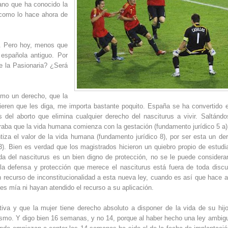
ano que ha conocido la
 como lo hace ahora de
o. Pero hoy, menos que
española antiguo. Por
de la Pasionaria? ¿Será
mo un derecho, que la
ieren que les diga, me importa bastante poquito. España se ha convertido e
 del aborto que elimina cualquier derecho del nasciturus a vivir. Saltándo
aba que la vida humana comienza con la gestación (fundamento jurídico 5 a)
iza el valor de la vida humana (fundamento jurídico 8), por ser esta un de
3). Bien es verdad que los magistrados hicieron un quiebro propio de estudi
ida del nasciturus es un bien digno de protección, no se le puede considera
la defensa y protección que merece el nasciturus está fuera de toda discu
 recurso de inconstitucionalidad a esta nueva ley, cuando es así que hace 
es mía ni hayan atendido el recurso a su aplicación.
tiva y que la mujer tiene derecho absoluto a disponer de la vida de su hijo
mismo. Y digo bien 16 semanas, y no 14, porque al haber hecho una ley ambig