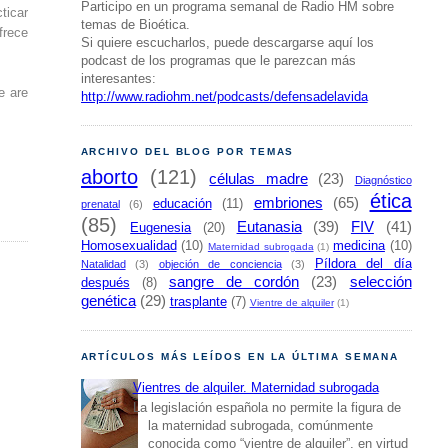
Participo en un programa semanal de Radio HM sobre
ticar
temas de Bioética.
frece
Si quiere escucharlos, puede descargarse aquí los
podcast de los programas que le parezcan más
interesantes:
e are
http://www.radiohm.net/podcasts/defensadelavida
ARCHIVO DEL BLOG POR TEMAS
aborto
(121)
células madre
(23)
Diagnóstico
ética
embriones
(65)
educación
(11)
prenatal
(6)
(85)
Eutanasia
(39)
FIV
(41)
Eugenesia
(20)
Homosexualidad
(10)
medicina
(10)
Maternidad subrogada
(1)
Píldora del día
Natalidad
(3)
objeción de conciencia
(3)
sangre de cordón
(23)
selección
después
(8)
genética
(29)
trasplante
(7)
Vientre de alquiler
(1)
ARTÍCULOS MÁS LEÍDOS EN LA ÚLTIMA SEMANA
Vientres de alquiler. Maternidad subrogada
La legislación española no permite la figura de
la maternidad subrogada, comúnmente
conocida como “vientre de alquiler”, en virtud