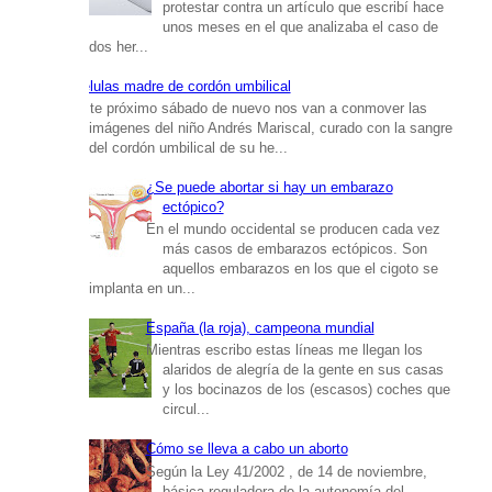
protestar contra un artículo que escribí hace
unos meses en el que analizaba el caso de
dos her...
Células madre de cordón umbilical
Este próximo sábado de nuevo nos van a conmover las
imágenes del niño Andrés Mariscal, curado con la sangre
del cordón umbilical de su he...
¿Se puede abortar si hay un embarazo
ectópico?
En el mundo occidental se producen cada vez
más casos de embarazos ectópicos. Son
aquellos embarazos en los que el cigoto se
implanta en un...
España (la roja), campeona mundial
Mientras escribo estas líneas me llegan los
alaridos de alegría de la gente en sus casas
y los bocinazos de los (escasos) coches que
circul...
Cómo se lleva a cabo un aborto
Según la Ley 41/2002 , de 14 de noviembre,
básica reguladora de la autonomía del