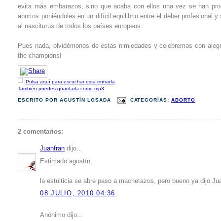
evita más embarazos, sino que acaba con ellos una vez se han produ
abortos poniéndoles en un difícil equilibrio entre el deber profesional
al nasciturus de todos los países europeos.
Pues nada, olvidémonos de estas nimiedades y celebremos con alegría
the champions!
Pulsa aquí para escuchar esta entrada
También puedes guardarla como mp3
ESCRITO POR
AGUSTÍN LOSADA
CATEGORÍAS:
ABORTO
2 comentarios:
Juanfran
dijo...
Estimado agustín,
la estulticia se abre paso a machetazos, pero bueno ya dijo Jua
08 JULIO, 2010 04:36
Anónimo dijo...