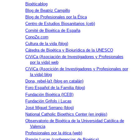
Bioéticablog
Blog de Beatriz Campillo
Blog de Profesionales por la Ética
Centro de Estudios Biosanitarios (ceb)
Comité de Bioética de España
ConoZe.com
Cultura de la vida (blog)
Cátedra de Bioética y Biojurídica de la UNESCO
CíViCa (Asociación de Investigadores y Profesionales
por la vida) web
CíViCa (Asocición de Investigadores y Profesionales por
la vida) blog
Dona, rebel-la't (blog en catalán)
Foro Español de la Familia (blog)
Fundación Bioética (ICEB)
Fundación Grifols i Lucas
José Miguel Serrano (blog)
National Catholic Bioethics Center (en inglés)
Observatorio de Bioética de la Universidad Católica de
Valencia
Profesionales por la ética (web)
Ramón Lucas (conferencias de Bioética)