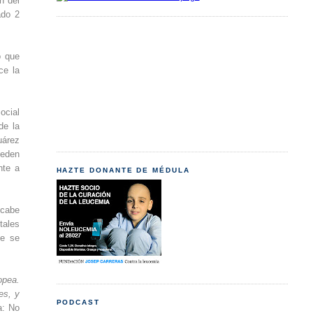
n del
ado 2
o que
ce la
ocial
de la
uárez
ueden
nte a
HAZTE DONANTE DE MÉDULA
 cabe
tales
ue se
opea.
es, y
PODCAST
a: No