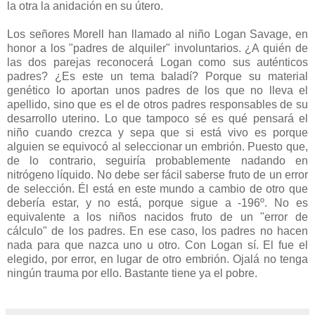
la otra la anidación en su útero.
Los señores Morell han llamado al niño Logan Savage, en
honor a los "padres de alquiler" involuntarios. ¿A quién de
las dos parejas reconocerá Logan como sus auténticos
padres? ¿Es este un tema baladí? Porque su material
genético lo aportan unos padres de los que no lleva el
apellido, sino que es el de otros padres responsables de su
desarrollo uterino. Lo que tampoco sé es qué pensará el
niño cuando crezca y sepa que si está vivo es porque
alguien se equivocó al seleccionar un embrión. Puesto que,
de lo contrario, seguiría probablemente nadando en
nitrógeno líquido. No debe ser fácil saberse fruto de un error
de selección. Él está en este mundo a cambio de otro que
debería estar, y no está, porque sigue a -196º. No es
equivalente a los niños nacidos fruto de un "error de
cálculo" de los padres. En ese caso, los padres no hacen
nada para que nazca uno u otro. Con Logan sí. El fue el
elegido, por error, en lugar de otro embrión. Ojalá no tenga
ningún trauma por ello. Bastante tiene ya el pobre.