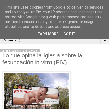
This site uses cookies from Google to deliver its services
and to analyze traffic. Your IP address and user-agent are
shared with Google along with performance and security
metrics to ensure quality of service, generate usage
statistics, and to detect and address abuse.
LEARN MORE
GOT IT
▼
2 de abril de 2010
Lo que opina la Iglesia sobre la
fecundación in vitro (FIV)