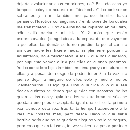
dejaría evolucionar esos embriones, no? En todo caso yo
tampoco estoy de acuerdo en "deshechar" los embriones
sobrantes y a mi también me parece horrible hasta
pensarlo. Nosotros conseguimos 7 embriones de los cuales
me transfirieron 2, uno de ellos no se implantó en mi útero,
sólo salió adelante mi hija. Y 2 más que están
criopreservados (congelados) a la espera de que vayamos
a por ellos, los demás se fueron perdiendo por el camino
sin que nadie les hiciera nada, simplemente porque no
aguantaron, no evolucionaron. A los 2 que nos quedaron,
por supuesto vamos a ir a por ellos en cuando podamos.
Yo los considero hijos también, me imagino ya mi futuro con
ellos y a pesar del riesgo de poder tener 2 a la vez, no
pienso dejar a ninguno de ellos solo y mucho menos
"deshecharlos". Luego que Dios o la vida o lo que sea
decida cuántos se tienen que quedar con nosotros. Yo los
quiero a los dos y ojalá los dos se quedaran, si sólo se
quedara uno pues lo aceptaría igual que lo hice la primera
vez, aunque esta vez, tras tanto tiempo haciéndome a la
idea me costaría más, pero desde luego lo que sería
horrible sería que no se quedara ninguno y no lo sé seguro,
pero creo que en tal caso, tal vez volvería a pasar por todo