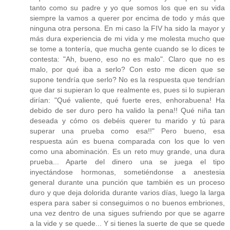
tanto como su padre y yo que somos los que en su vida
siempre la vamos a querer por encima de todo y más que
ninguna otra persona. En mi caso la FIV ha sido la mayor y
más dura experiencia de mi vida y me molesta mucho que
se tome a tontería, que mucha gente cuando se lo dices te
contesta: "Ah, bueno, eso no es malo". Claro que no es
malo, por qué iba a serlo? Con esto me dicen que se
supone tendría que serlo? No es la respuesta que tendrían
que dar si supieran lo que realmente es, pues si lo supieran
dirían: "Qué valiente, qué fuerte eres, enhorabuena! Ha
debido de ser duro pero ha valido la pena!! Qué niña tan
deseada y cómo os debéis querer tu marido y tú para
superar una prueba como esa!!" Pero bueno, esa
respuesta aún es buena comparada con los que lo ven
como una abominación. Es un reto muy grande, una dura
prueba... Aparte del dinero una se juega el tipo
inyectándose hormonas, sometiéndonse a anestesia
general durante una punción que también es un proceso
duro y que deja dolorida durante varios días, luego la larga
espera para saber si conseguimos o no buenos embriones,
una vez dentro de una sigues sufriendo por que se agarre
a la vide y se quede... Y si tienes la suerte de que se quede