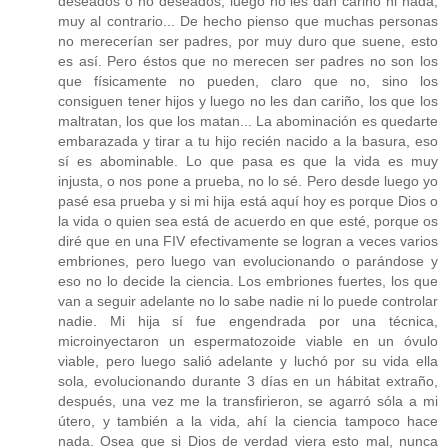
deseados o no deseados, luego no les dan cariño ni nada,
muy al contrario... De hecho pienso que muchas personas
no merecerían ser padres, por muy duro que suene, esto
es así. Pero éstos que no merecen ser padres no son los
que físicamente no pueden, claro que no, sino los
consiguen tener hijos y luego no les dan cariño, los que los
maltratan, los que los matan... La abominación es quedarte
embarazada y tirar a tu hijo recién nacido a la basura, eso
sí es abominable. Lo que pasa es que la vida es muy
injusta, o nos pone a prueba, no lo sé. Pero desde luego yo
pasé esa prueba y si mi hija está aquí hoy es porque Dios o
la vida o quien sea está de acuerdo en que esté, porque os
diré que en una FIV efectivamente se logran a veces varios
embriones, pero luego van evolucionando o parándose y
eso no lo decide la ciencia. Los embriones fuertes, los que
van a seguir adelante no lo sabe nadie ni lo puede controlar
nadie. Mi hija sí fue engendrada por una técnica,
microinyectaron un espermatozoide viable en un óvulo
viable, pero luego salió adelante y luchó por su vida ella
sola, evolucionando durante 3 días en un hábitat extraño,
después, una vez me la transfirieron, se agarró sóla a mi
útero, y también a la vida, ahí la ciencia tampoco hace
nada. Osea que si Dios de verdad viera esto mal, nunca