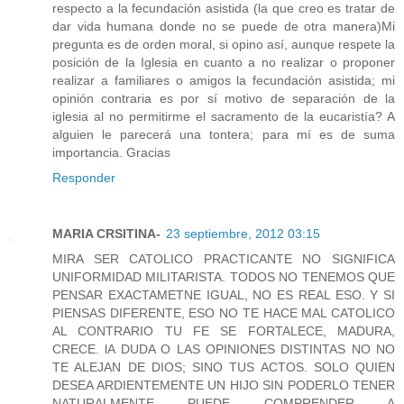
respecto a la fecundación asistida (la que creo es tratar de
dar vida humana donde no se puede de otra manera)Mi
pregunta es de orden moral, si opino así, aunque respete la
posición de la Iglesia en cuanto a no realizar o proponer
realizar a familiares o amigos la fecundación asistida; mi
opinión contraria es por sí motivo de separación de la
iglesia al no permitirme el sacramento de la eucaristía? A
alguien le parecerá una tontera; para mí es de suma
importancia. Gracias
Responder
MARIA CRSITINA-
23 septiembre, 2012 03:15
MIRA SER CATOLICO PRACTICANTE NO SIGNIFICA
UNIFORMIDAD MILITARISTA. TODOS NO TENEMOS QUE
PENSAR EXACTAMETNE IGUAL, NO ES REAL ESO. Y SI
PIENSAS DIFERENTE, ESO NO TE HACE MAL CATOLICO
AL CONTRARIO TU FE SE FORTALECE, MADURA,
CRECE. lA DUDA O LAS OPINIONES DISTINTAS NO NO
TE ALEJAN DE DIOS; SINO TUS ACTOS. SOLO QUIEN
DESEA ARDIENTEMENTE UN HIJO SIN PODERLO TENER
NATURALMENTE PUEDE COMPRENDER A