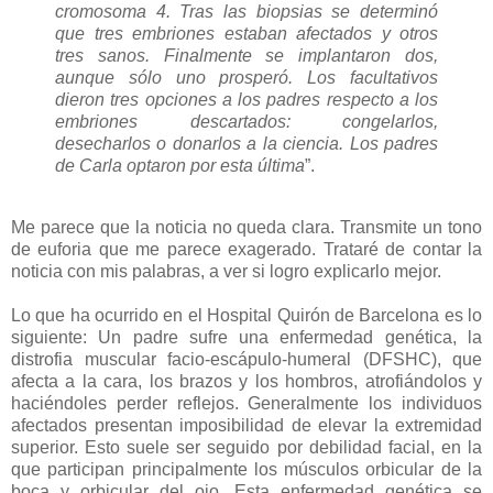
cromosoma 4. Tras las biopsias se determinó
que tres embriones estaban afectados y otros
tres sanos. Finalmente se implantaron dos,
aunque sólo uno prosperó. Los facultativos
dieron tres opciones a los padres respecto a los
embriones descartados: congelarlos,
desecharlos o donarlos a la ciencia. Los padres
de Carla optaron por esta última
”.
Me parece que la noticia no queda clara. Transmite un tono
de euforia que me parece exagerado. Trataré de contar la
noticia con mis palabras, a ver si logro explicarlo mejor.
Lo que ha ocurrido en el Hospital Quirón de Barcelona es lo
siguiente: Un padre sufre una enfermedad genética, la
distrofia muscular facio-escápulo-humeral (DFSHC), que
afecta a la cara, los brazos y los hombros, atrofiándolos y
haciéndoles perder reflejos. Generalmente los individuos
afectados presentan imposibilidad de elevar la extremidad
superior. Esto suele ser seguido por debilidad facial, en la
que participan principalmente los músculos orbicular de la
boca y orbicular del ojo. Esta enfermedad genética se