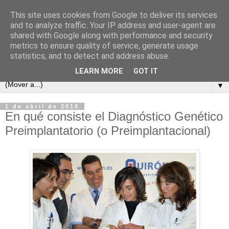
This site uses cookies from Google to deliver its services
and to analyze traffic. Your IP address and user-agent are
shared with Google along with performance and security
metrics to ensure quality of service, generate usage
statistics, and to detect and address abuse.
LEARN MORE
GOT IT
▼
1 de abril de 2010
En qué consiste el Diagnóstico Genético
Preimplantatorio (o Preimplantacional)