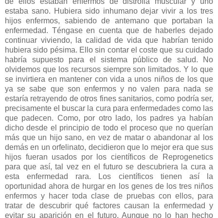
de ellos estaban enfermos de distrofia muscular y uno
estaba sano. Hubiera sido inhumano dejar vivir a los tres
hijos enfermos, sabiendo de antemano que portaban la
enfermedad. Téngase en cuenta que de haberles dejado
continuar viviendo, la calidad de vida que habrían tenido
hubiera sido pésima. Ello sin contar el coste que su cuidado
habría supuesto para el sistema público de salud. No
olvidemos que los recursos siempre son limitados. Y lo que
se invirtiera en mantener con vida a unos niños de los que
ya se sabe que son enfermos y no valen para nada se
estaría retrayendo de otros fines sanitarios, como podría ser,
precisamente el buscar la cura para enfermedades como las
que padecen. Como, por otro lado, los padres ya habían
dicho desde el principio de todo el proceso que no querían
más que un hijo sano, en vez de matar o abandonar al los
demás en un orfelinato, decidieron que lo mejor era que sus
hijos fueran usados por los científicos de Reprogenetics
para que así, tal vez en el futuro se descubriera la cura a
esta enfermedad rara. Los científicos tienen así la
oportunidad ahora de hurgar en los genes de los tres niños
enfermos y hacer toda clase de pruebas con ellos, para
tratar de descubrir qué factores causan la enfermedad y
evitar su aparición en el futuro. Aunque no lo han hecho