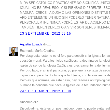
MIRA SER CATOLICO PRACTICANTE NO SIGNIFICA UNI
IGUAL, NO ES REAL ESO. Y SI PIENSAS DIFERENTE, E
MADURA, CRECE. lA DUDA O LAS OPINIONES DISTINTAS 
ARDIENTEMENTE UN HIJO SIN PODERLO TENER NATUR
PERSONALEMTNE NUNCA PODRÉ ESTAR DE ACUERDO ES
TAMBIÉN TIENEN DERECHO A VIVIR SON SERES HUMANO
23 SEPTIEMBRE, 2012 03:15
Agustín Losada
dijo...
Estimada María Cristina:
Por desgracia, este no es el foro para debatir si la Iglesia lo 
cuestión moral. Para los fieles católicos, la doctrina de la Igle
razón de ser de la Iglesia Católica es precisamente la de ilumin
Por otro lado, y a nivel particular, yo prefiero la certeza de s
capaz de superar la doctrina que la Iglesia, con la asistencia d
Pero es que además, en este caso, hay razones antropológicas 
humana la condena que hace la Iglesia de la fecundación humana
24 SEPTIEMBRE, 2012 15:08
Anónimo dijo...
Disculpadme, éste es un post antiguo, pero no puedo evitar sub