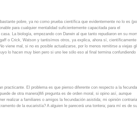
s bastante pobre, ya no como prueba científica que evidentemente no lo es (po
onable para cualquier mentalidad suficientemente capacitada para el
 casa. La biología, empezando con Darwin al que tanto repudiaron en su mo
rgaff o Crick, Watson y tantisímos otros, ya explica, ahora sí, científicamente
No viene mal, si no es posible actualizarse, por lo menos remitirse a viejas gl
 suyo lo hacen muy bien pero si uno lee sólo eso al final termina confundiendo 
n practicante. El problema es que pienso diferente con respecto a la fecund
 puede de otra manera)Mi pregunta es de orden moral, si opino así, aunque
ner realizar a familiares o amigos la fecundación asistida; mi opinión contrari
acramento de la eucaristía? A alguien le parecerá una tontera; para mí es de 