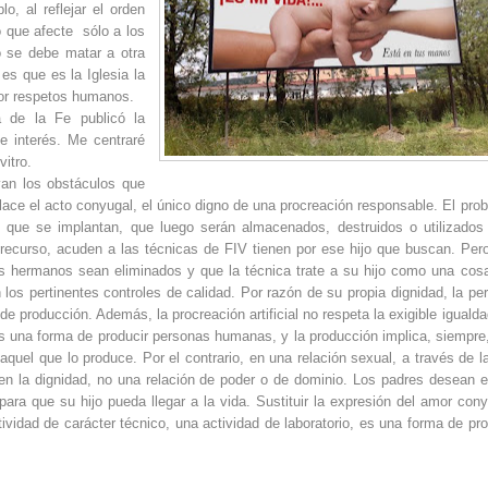
, al reflejar el orden
 que afecte sólo a los
o se debe matar a otra
es que es la Iglesia la
por respetos humanos.
a de la Fe publicó la
e interés. Me centraré
vitro.
van los obstáculos que
place el acto conyugal, el único digno de una procreación responsable. El pro
que se implantan, que luego serán almacenados, destruidos o utilizados
recurso, acuden a las técnicas de FIV tienen por ese hijo que buscan. Per
us hermanos sean eliminados y que la técnica trate a su hijo como una cos
los pertinentes controles de calidad. Por razón de su propia dignidad, la pe
e producción. Además, la procreación artificial no respeta la exigible igualda
 es una forma de producir personas humanas, y la producción implica, siempre
quel que lo produce. Por el contrario, en una relación sexual, a través de l
en la dignidad, no una relación de poder o de dominio. Los padres desean el
ara que su hijo pueda llegar a la vida. Sustituir la expresión del amor cony
idad de carácter técnico, una actividad de laboratorio, es una forma de pro