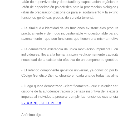
-afán de supervivencia y de dotación y capacitación orgánica e
-afán de capacitación psicofísica para la procreación biológica (r
-afán de preparación psicofísica para el agotamiento y la extin
funciones genéricas propias de su vida terrenal.
• La similitud o identidad de las funciones existenciales proc
prácticamente y de modo incuestionable –incuestionable para c
razonamiento– que son funciones que tienen una misma motiva
• La demostrada existencia de única motivación impulsora u ori
individuales, lleva a la humana razón –suficientemente capaci
necesidad de la existencia efectiva de un componente genético 
• El referido componente genético universal, ya conocido por l
Código Genético Divino, obrante en cada una de todas las alm
• Luego queda demostrado –científicamente– que cualquier se
dispone de la autodemostración o certeza instintiva de la existe
impulsa al individuo a procurar cumplir las funciones existenci
27 ABRIL, 2011 20:18
Anónimo dijo...