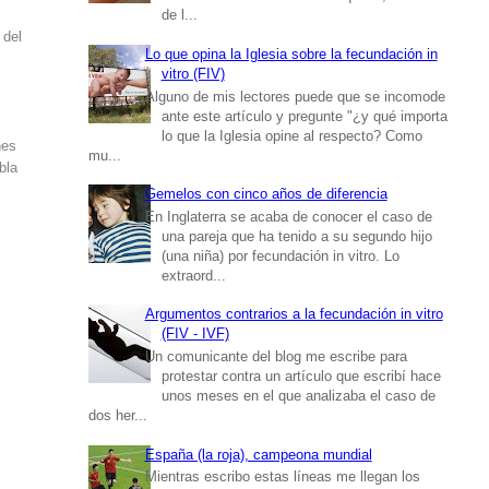
de l...
 del
Lo que opina la Iglesia sobre la fecundación in
vitro (FIV)
Alguno de mis lectores puede que se incomode
ante este artículo y pregunte "¿y qué importa
lo que la Iglesia opine al respecto? Como
nes
mu...
bla
Gemelos con cinco años de diferencia
En Inglaterra se acaba de conocer el caso de
una pareja que ha tenido a su segundo hijo
(una niña) por fecundación in vitro. Lo
extraord...
Argumentos contrarios a la fecundación in vitro
(FIV - IVF)
Un comunicante del blog me escribe para
protestar contra un artículo que escribí hace
unos meses en el que analizaba el caso de
dos her...
España (la roja), campeona mundial
Mientras escribo estas líneas me llegan los