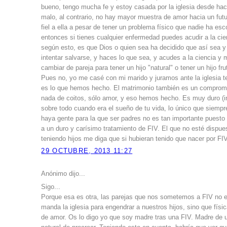
bueno, tengo mucha fe y estoy casada por la iglesia desde hac
malo, al contrario, no hay mayor muestra de amor hacia un fu
fiel a ella a pesar de tener un problema físico que nadie ha e
entonces si tienes cualquier enfermedad puedes acudir a la cie
según esto, es que Dios o quien sea ha decidido que así sea y
intentar salvarse, y haces lo que sea, y acudes a la ciencia y m
cambiar de pareja para tener un hijo "natural" o tener un hijo f
Pues no, yo me casé con mi marido y juramos ante la iglesia te
es lo que hemos hecho. El matrimonio también es un compromi
nada de coitos, sólo amor, y eso hemos hecho. Es muy duro (i
sobre todo cuando era el sueño de tu vida, lo único que siempr
haya gente para la que ser padres no es tan importante puesto
a un duro y carísimo tratamiento de FIV. El que no esté dispu
teniendo hijos me diga que si hubieran tenido que nacer por FIV
29 OCTUBRE, 2013 11:27
Anónimo dijo...
Sigo...
Porque esa es otra, las parejas que nos sometemos a FIV no
manda la iglesia para engendrar a nuestros hijos, sino que fí
de amor. Os lo digo yo que soy madre tras una FIV. Madre de 