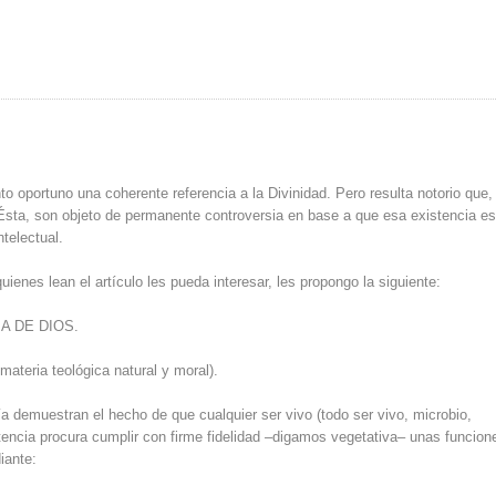
o oportuno una coherente referencia a la Divinidad. Pero resulta notorio que, 
Ésta, son objeto de permanente controversia en base a que esa existencia e
telectual.
ienes lean el artículo les pueda interesar, les propongo la siguiente:
A DE DIOS.
teria teológica natural y moral).
a demuestran el hecho de que cualquier ser vivo (todo ser vivo, microbio,
tencia procura cumplir con firme fidelidad –digamos vegetativa– unas funcion
iante: