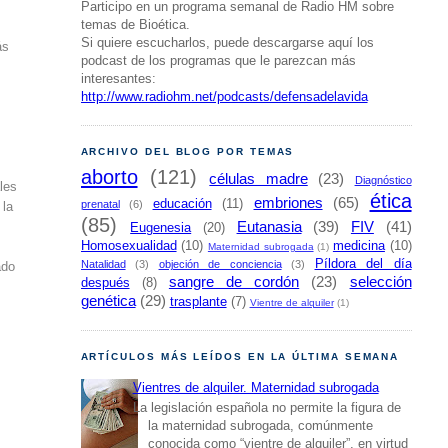
Participo en un programa semanal de Radio HM sobre
temas de Bioética.
Si quiere escucharlos, puede descargarse aquí los
ás
podcast de los programas que le parezcan más
interesantes:
http://www.radiohm.net/podcasts/defensadelavida
ARCHIVO DEL BLOG POR TEMAS
aborto
(121)
células madre
(23)
Diagnóstico
les
ética
embriones
(65)
educación
(11)
prenatal
(6)
 la
(85)
Eutanasia
(39)
FIV
(41)
Eugenesia
(20)
Homosexualidad
(10)
medicina
(10)
Maternidad subrogada
(1)
Píldora del día
Natalidad
(3)
objeción de conciencia
(3)
ado
sangre de cordón
(23)
selección
después
(8)
genética
(29)
trasplante
(7)
Vientre de alquiler
(1)
ARTÍCULOS MÁS LEÍDOS EN LA ÚLTIMA SEMANA
Vientres de alquiler. Maternidad subrogada
La legislación española no permite la figura de
la maternidad subrogada, comúnmente
conocida como “vientre de alquiler”, en virtud