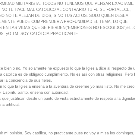
FORMIDAD MILITARISTA. TODOS NO TENEMOS QUE PENSAR EXACTAME
SO NO TE HACE MAL CATOLICO AL CONTRARIO TU FE SE FORTALECE,
NO NO TE ALEJAN DE DIOS; SINO TUS ACTOS. SOLO QUIEN DESEA
ALMENTE PUEDE COMPRENDER A PROFUNDIDAD EL TEMA, LO QUE
 EN LAS VIDAS QUE SE PIERDEN("EMBRIONES NO ESCOGIDOS")ELL
S. yO TM. SOY CATÓLCIA PRACTICANTE .
hace bien o no. Yo solamente he expuesto lo que la Iglesia dice al respecto de 
sia católica es de obligado cumplimiento. No es así con otras religiones. Pero 
ar la conciencia de sus fieles.
eguir lo que la Iglesia enseña a la aventura de creerme yo más listo. No me creo
el Espíritu Santo, enseña con autoridad.
que justifican desde un punto de vista estrictamente de respeto a la dignida
 artificial.
ir mi opinión. Soy católica, no practicante pues no voy a misa los domingos,