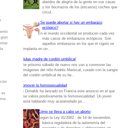
alaridos de alegría de la gente en sus casas
y los bocinazos de los (escasos) coches que
circul...
r
¿Se puede abortar si hay un embarazo
ectópico?
mento
En el mundo occidental se producen cada vez
 gran
más casos de embarazos ectópicos. Son
orias
aquellos embarazos en los que el cigoto se
la
implanta en un...
Células madre de cordón umbilical
Este próximo sábado de nuevo nos van a conmover las
imágenes del niño Andrés Mariscal, curado con la sangre
del cordón umbilical de su he...
ación
Promover la homosexualidad
Mc Donalds ha lanzado en Francia este anuncio en el que
a es
se valora positivamente la homosexualidad. Un joven
suma
está hablando muy acaramelado po...
Cómo se lleva a cabo un aborto
Según la Ley 41/2002 , de 14 de noviembre,
básica reguladora de la autonomía del
paciente y de derechos y obligaciones en