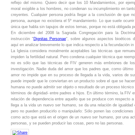
reflejo del mismo. Quiero decir que los 10 Mandamientos, por ejemplo
moral exigible a los hombres, no condenan su incumplimiento en tanto
creyentes. Cualquier persona podría llegar a la conclusión de que n
persona, aunque no existiera el 5º mandamiento. Lo que suele ocurrir 
única que habla sin tapujos de estos temas, porque no está obligada 
En diciembre del 2008 la Sagrada Congregación para la Doctrin
instrucción "
Dignitas Personae
", sobre algunos aspectos bioéticos d
aquí en analizar brevemente lo que indica respecto a la fecundación in 
La Iglesia considera moralmente aceptables las técnicas que remue
impiden la fertilidad natural. Pero condena cualquier técnica que reem
no es sólo que las técnicas de FIV generen más embriones de los 
investigación. Nadie duda del amor que los padres que, como último 
amor no impide que en su proceso de llegada a la vida, varios de s
puede impedir que le conviertan en un producto sobre el que se hacen 
humana no puede admitir ser objeto o resultado de un proceso técnico d
términos de dignidad- entre padres e hijos. En último término, la FIV
relación de dependencia entre aquello que se produce con respecto a a
llega a la vida un nuevo ser humano, se da una relación de igualdad 
pero no pueden producirlo o manipularlo: Sólo ponen las condiciones p
como acto que está en el origen de un nuevo ser humano, por una activ
personas, y se pueden producir las cosas, pero no las personas.