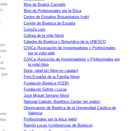
 nada
Blog de Beatriz Campillo
se
Blog de Profesionales por la Ética
Centro de Estudios Biosanitarios (ceb)
,
Comité de Bioética de España
r
ConoZe.com
Cultura de la vida (blog)
Cátedra de Bioética y Biojurídica de la UNESCO
 eso
CíViCa (Asociación de Investigadores y Profesionales
eron
por la vida) web
e,
CíViCa (Asocición de Investigadores y Profesionales por
que
la vida) blog
erse
Dona, rebel-la't (blog en catalán)
l que
Foro Español de la Familia (blog)
Fundación Bioética (ICEB)
Fundación Grifols i Lucas
José Miguel Serrano (blog)
National Catholic Bioethics Center (en inglés)
Observatorio de Bioética de la Universidad Católica de
Valencia
pone
Profesionales por la ética (web)
ueba
a
Ramón Lucas (conferencias de Bioética)