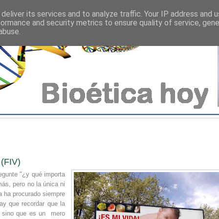
deliver its services and to analyze traffic. Your IP address and 
formance and security metrics to ensure quality of service, gen
abuse.
 (FIV)
egunte "¿y qué importa
ás, pero no la única ni
ia ha procurado siempre
hay que recordar que la
o, sino que es un mero