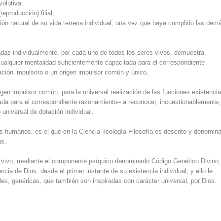
volutiva;
eproducción) filial;
ción natural de su vida terrena individual, una vez que haya cumplido las dem
uradas individualmente, por cada uno de todos los seres vivos, demuestra
ualquier mentalidad suficientemente capacitada para el correspondiente
ción impulsora o un origen impulsor común y único.
gen impulsor común, para la universal realización de las funciones existencia
tada para el correspondiente razonamiento– a reconocer, incuestionablemente,
universal de dotación individual.
os humanos, es el que en la Ciencia Teología-Filosofía es descrito y denomin
as.
r vivo, mediante el componente psíquico denominado Código Genético Divino,
ncia de Dios, desde el primer instante de su existencia individual; y ello le
ales, genéricas, que también son inspiradas con carácter universal, por Dios.