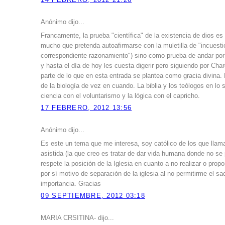
14 FEBRERO, 2012 21:26
Anónimo dijo...
Francamente, la prueba "científica" de la existencia de dios e
mucho que pretenda autoafirmarse con la muletilla de "incuesti
correspondiente razonamiento") sino como prueba de andar por
y hasta el día de hoy les cuesta digerir pero siguiendo por Cha
parte de lo que en esta entrada se plantea como gracia divina. 
de la biología de vez en cuando. La biblia y los teólogos en lo
ciencia con el voluntarismo y la lógica con el capricho.
17 FEBRERO, 2012 13:56
Anónimo dijo...
Es este un tema que me interesa, soy católico de los que llama
asistida (la que creo es tratar de dar vida humana donde no se
respete la posición de la Iglesia en cuanto a no realizar o propo
por sí motivo de separación de la iglesia al no permitirme el s
importancia. Gracias
09 SEPTIEMBRE, 2012 03:18
MARIA CRSITINA- dijo...