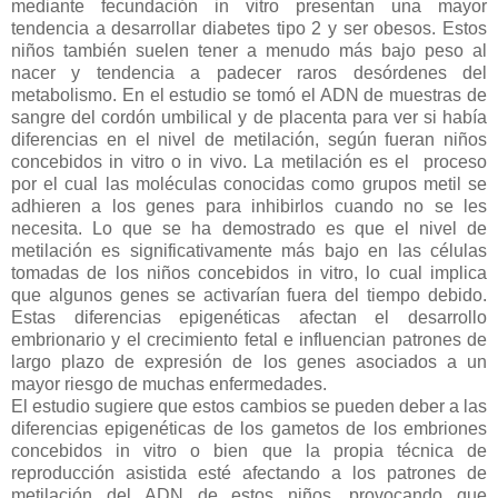
mediante fecundación in vitro presentan una mayor
tendencia a desarrollar diabetes tipo 2 y ser obesos. Estos
niños también suelen tener a menudo más bajo peso al
nacer y tendencia a padecer raros desórdenes del
metabolismo. En el estudio se tomó el ADN de muestras de
sangre del cordón umbilical y de placenta para ver si había
diferencias en el nivel de metilación, según fueran niños
concebidos in vitro o in vivo. La metilación es el proceso
por el cual las moléculas conocidas como grupos metil se
adhieren a los genes para inhibirlos cuando no se les
necesita. Lo que se ha demostrado es que el nivel de
metilación es significativamente más bajo en las células
tomadas de los niños concebidos in vitro, lo cual implica
que algunos genes se activarían fuera del tiempo debido.
Estas diferencias epigenéticas afectan el desarrollo
embrionario y el crecimiento fetal e influencian patrones de
largo plazo de expresión de los genes asociados a un
mayor riesgo de muchas enfermedades.
El estudio sugiere que estos cambios se pueden deber a las
diferencias epigenéticas de los gametos de los embriones
concebidos in vitro o bien que la propia técnica de
reproducción asistida esté afectando a los patrones de
metilación del ADN de estos niños, provocando que