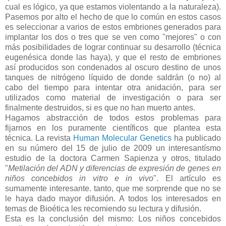
cual es lógico, ya que estamos violentando a la naturaleza).
Pasemos por alto el hecho de que lo común en estos casos
es seleccionar a varios de estos embriones generados para
implantar los dos o tres que se ven como "mejores" o con
más posibilidades de lograr continuar su desarrollo (técnica
eugenésica donde las haya), y que el resto de embriones
así producidos son condenados al oscuro destino de unos
tanques de nitrógeno líquido de donde saldrán (o no) al
cabo del tiempo para intentar otra anidación, para ser
utilizados como material de investigación o para ser
finalmente destruidos, si es que no han muerto antes.
Hagamos abstracción de todos estos problemas para
fijarnos en los puramente científicos que plantea esta
técnica. La revista
Human Molecular Genetics
ha publicado
en su número del 15 de julio de 2009 un interesantísmo
estudio de la doctora Carmen Sapienza y otros, titulado
"
Metilación del ADN y diferencias de expresión de genes en
niños concebidos in vitro e in vivo
". El artículo es
sumamente interesante. tanto, que me sorprende que no se
le haya dado mayor difusión. A todos los interesados en
temas de Bioética les recomiendo su lectura y difusión.
Esta es la conclusión del mismo: Los niños concebidos