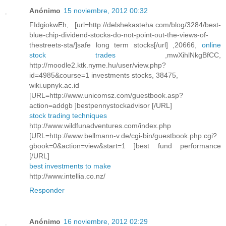
Anónimo
15 noviembre, 2012 00:32
FIdgiokwEh, [url=http://delshekasteha.com/blog/3284/best-
blue-chip-dividend-stocks-do-not-point-out-the-views-of-
thestreets-sta/]safe long term stocks[/url] ,20666,
online
stock trades
,mwXihlNkgBfCC,
http://moodle2.ktk.nyme.hu/user/view.php?
id=4985&course=1 investments stocks, 38475,
wiki.upnyk.ac.id
[URL=http://www.unicomsz.com/guestbook.asp?
action=addgb ]bestpennystockadvisor [/URL]
stock trading techniques
http://www.wildfunadventures.com/index.php
[URL=http://www.bellmann-v.de/cgi-bin/guestbook.php.cgi?
gbook=0&action=view&start=1 ]best fund performance
[/URL]
best investments to make
http://www.intellia.co.nz/
Responder
Anónimo
16 noviembre, 2012 02:29