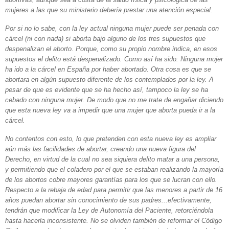
mujeres a las que su ministerio debería prestar una atención especial.
Por si no lo sabe, con la ley actual ninguna mujer puede ser penada con
cárcel (ni con nada) si aborta bajo alguno de los tres supuestos que
despenalizan el aborto. Porque, como su propio nombre indica, en esos
supuestos el delito está despenalizado. Como así ha sido: Ninguna mujer
ha ido a la cárcel en España por haber abortado. Otra cosa es que se
abortara en algún supuesto diferente de los contemplados por la ley. A
pesar de que es evidente que se ha hecho así, tampoco la ley se ha
cebado con ninguna mujer. De modo que no me trate de engañar diciendo
que esta nueva ley va a impedir que una mujer que aborta pueda ir a la
cárcel.
No contentos con esto, lo que pretenden con esta nueva ley es ampliar
aún más las facilidades de abortar, creando una nueva figura del
Derecho, en virtud de la cual no sea siquiera delito matar a una persona,
y permitiendo que el coladero por el que se estaban realizando la mayoría
de los abortos cobre mayores garantías para los que se lucran con ello.
Respecto a la rebaja de edad para permitir que las menores a partir de 16
años puedan abortar sin conocimiento de sus padres...efectivamente,
tendrán que modificar la Ley de Autonomía del Paciente, retorciéndola
hasta hacerla inconsistente. No se olviden también de reformar el Código