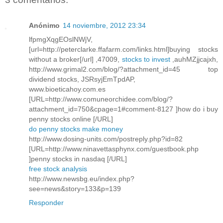
Anónimo
14 noviembre, 2012 23:34
lfpmgXqgEOslNWjV,
[url=http://peterclarke.ffafarm.com/links.html]buying stocks
without a broker[/url] ,47009,
stocks to invest
,auhMZjjcajxh,
http://www.grimal2.com/blog/?attachment_id=45 top
dividend stocks, JSRsyjEmTpdAP,
www.bioeticahoy.com.es
[URL=http://www.comuneorchidee.com/blog/?
attachment_id=750&cpage=1#comment-8127 ]how do i buy
penny stocks online [/URL]
do penny stocks make money
http://www.dosing-units.com/postreply.php?id=82
[URL=http://www.ninavettasphynx.com/guestbook.php
]penny stocks in nasdaq [/URL]
free stock analysis
http://www.newsbg.eu/index.php?
see=news&story=133&p=139
Responder