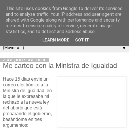
This site uses cookies from Google to deliver its services
and to analyze traffic. Your IP address and user-agent are
shared with Google along with performance and security
metrics to ensure quality of service, generate usage
statistics, and to detect and address abuse.
LEARN MORE
GOT IT
▼
2 de junio de 2009
Me carteo con la Ministra de Igualdad
Hace 15 días envié un
correo electrónico a la
Ministra de Igualdad, en
la que le expresaba mi
rechazo a la nueva ley
del aborto que está
preparando el gobierno,
basándome en tres
argumentos: