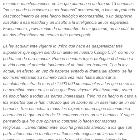
recientes manifestaciones en las que afirma que un feto de 13 semanas
"no se puede considerar un ser humano" demuestran, o bien un profundo
desconocimiento de este hecho biológico incontestable, o un desprecio
absoluto a esa realidad y un insulto a la inteligencia de los españoles.
Francamente, proveniendo de un miembro de mi gobierno, no sé cuál de
las dos alternativas me resulta más preocupante.
La ley actualmente vigente lo único que hace es despenalizar tres
supuestos que siguen siendo un delito en nuestro Código Civil, como no
podría ser de otra manera. Porque nuestras leyes protegen el derecho a
la vida como el derecho fundamental de todo ser humano. Con la ley
actual, en efecto, en vez de haberse evitado el drama del aborto, se ha
ido incrementando su número cada vez más hasta alcanzar la
escalofriante cifra de más de 1.000.000 de españoles a los que no se les
ha permitido nacer en los años que lleva vigente. Efectivamente, usted
ha escuchado a todas las partes interesadas. Pero no ha hecho ni caso a
los expertos que le han indicado que un aborto es un asesinato de un ser
humano. Tras escuchar a todos los expertos usted sigue diciendo esa
aberración de que un feto de 13 semanas no es un ser humano. Y sigue
pensando que los que opinan lo contrario lo hacen por razones
religiosas... Lamentablemente, sólo ha prestado atención a los que son
parte interesada en mantener el floreciente negocio de las clínicas
abortivas, aunque sea a costa de la salud física y psicológica de las