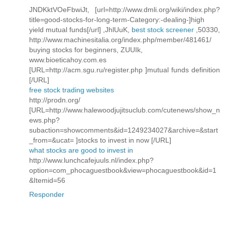
JNDKktVOeFbwiJt, [url=http://www.dmli.org/wiki/index.php?
title=good-stocks-for-long-term-Category:-dealing-]high
yield mutual funds[/url] ,JhlUuK,
best stock screener
,50330,
http://www.machinesitalia.org/index.php/member/481461/
buying stocks for beginners, ZUUIk,
www.bioeticahoy.com.es
[URL=http://acm.sgu.ru/register.php ]mutual funds definition
[/URL]
free stock trading websites
http://prodn.org/
[URL=http://www.halewoodjujitsuclub.com/cutenews/show_n
ews.php?
subaction=showcomments&id=1249234027&archive=&start
_from=&ucat= ]stocks to invest in now [/URL]
what stocks are good to invest in
http://www.lunchcafejuuls.nl/index.php?
option=com_phocaguestbook&view=phocaguestbook&id=1
&Itemid=56
Responder