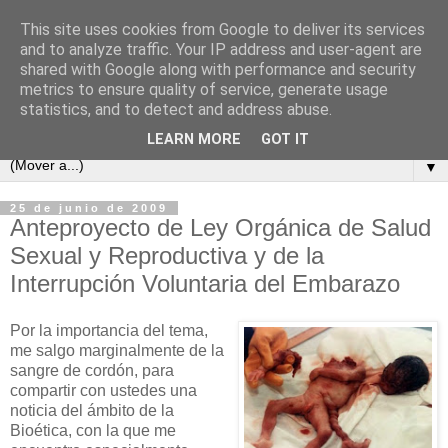
This site uses cookies from Google to deliver its services
and to analyze traffic. Your IP address and user-agent are
shared with Google along with performance and security
metrics to ensure quality of service, generate usage
statistics, and to detect and address abuse.
LEARN MORE
GOT IT
▼
25 de junio de 2009
Anteproyecto de Ley Orgánica de Salud
Sexual y Reproductiva y de la
Interrupción Voluntaria del Embarazo
Por la importancia del tema,
me salgo marginalmente de la
sangre de cordón, para
compartir con ustedes una
noticia del ámbito de la
Bioética, con la que me