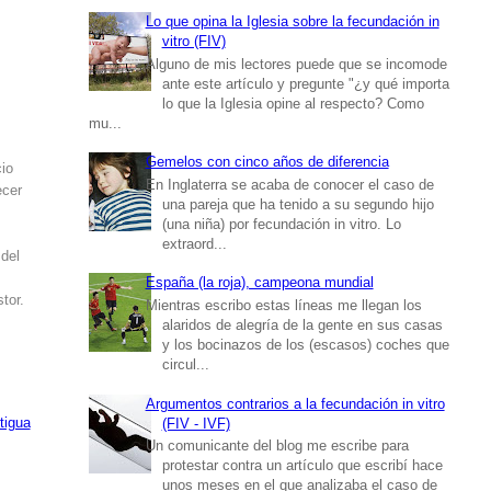
Lo que opina la Iglesia sobre la fecundación in
vitro (FIV)
Alguno de mis lectores puede que se incomode
ante este artículo y pregunte "¿y qué importa
lo que la Iglesia opine al respecto? Como
mu...
Gemelos con cinco años de diferencia
cio
En Inglaterra se acaba de conocer el caso de
ecer
una pareja que ha tenido a su segundo hijo
(una niña) por fecundación in vitro. Lo
extraord...
 del
España (la roja), campeona mundial
tor.
Mientras escribo estas líneas me llegan los
alaridos de alegría de la gente en sus casas
y los bocinazos de los (escasos) coches que
circul...
Argumentos contrarios a la fecundación in vitro
tigua
(FIV - IVF)
Un comunicante del blog me escribe para
protestar contra un artículo que escribí hace
unos meses en el que analizaba el caso de