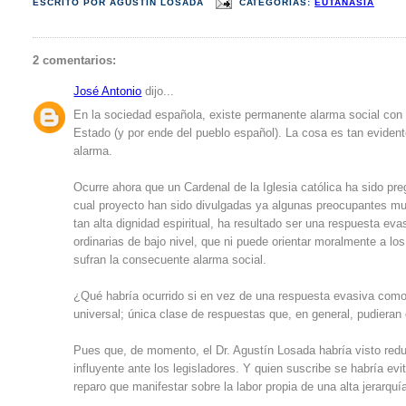
ESCRITO POR
AGUSTÍN LOSADA
CATEGORÍAS:
EUTANASIA
2 comentarios:
José Antonio
dijo...
En la sociedad española, existe permanente alarma social con re
Estado (y por ende del pueblo español). La cosa es tan evident
alarma.
Ocurre ahora que un Cardenal de la Iglesia católica ha sido pr
cual proyecto han sido divulgadas ya algunas preocupantes mues
tan alta dignidad espiritual, ha resultado ser una respuesta e
ordinarias de bajo nivel, que ni puede orientar moralmente a lo
sufran la consecuente alarma social.
¿Qué habría ocurrido si en vez de una respuesta evasiva como
universal; única clase de respuestas que, en general, pudieran
Pues que, de momento, el Dr. Agustín Losada habría visto redu
influyente ante los legisladores. Y quien suscribe se habría ev
reparo que manifestar sobre la labor propia de una alta jerarquía