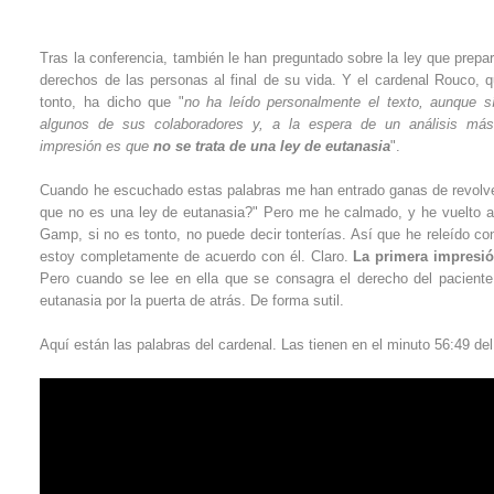
Tras la conferencia, también le han preguntado sobre la ley que prepar
derechos de las personas al final de su vida. Y el cardenal Rouco, q
tonto, ha dicho
que "
no ha leído personalmente el texto, aunque s
algunos de sus colaboradores y, a la espera de un análisis más 
impresión es que
no se trata de una ley de eutanasia
".
Cuando he escuchado estas palabras me han entrado ganas de revolver
que no es una ley de eutanasia?" Pero me he calmado, y he vuelto a
Gamp, si no es tonto, no puede decir tonterías. Así que he releído co
estoy completamente de acuerdo con él. Claro.
La primera impresi
Pero cuando se lee en ella que se consagra el derecho del paciente 
eutanasia por la puerta de atrás. De forma sutil.
Aquí están las palabras del cardenal. Las tienen en el minuto 56:49 del