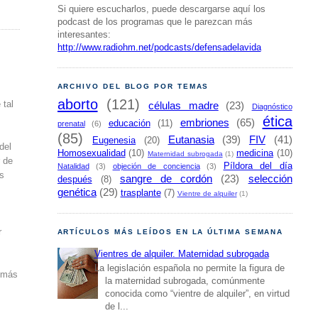
Si quiere escucharlos, puede descargarse aquí los
podcast de los programas que le parezcan más
interesantes:
http://www.radiohm.net/podcasts/defensadelavida
ARCHIVO DEL BLOG POR TEMAS
aborto
(121)
células madre
(23)
 tal
Diagnóstico
ética
embriones
(65)
educación
(11)
prenatal
(6)
(85)
Eutanasia
(39)
FIV
(41)
Eugenesia
(20)
del
Homosexualidad
(10)
medicina
(10)
Maternidad subrogada
(1)
r de
Píldora del día
Natalidad
(3)
objeción de conciencia
(3)
as
sangre de cordón
(23)
selección
después
(8)
genética
(29)
trasplante
(7)
Vientre de alquiler
(1)
r
ARTÍCULOS MÁS LEÍDOS EN LA ÚLTIMA SEMANA
Vientres de alquiler. Maternidad subrogada
La legislación española no permite la figura de
o más
la maternidad subrogada, comúnmente
conocida como “vientre de alquiler”, en virtud
de l...