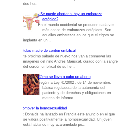
dos her...
¿Se puede abortar si hay un embarazo
ectópico?
En el mundo occidental se producen cada vez
más casos de embarazos ectópicos. Son
aquellos embarazos en los que el cigoto se
implanta en un...
Células madre de cordón umbilical
Este próximo sábado de nuevo nos van a conmover las
imágenes del niño Andrés Mariscal, curado con la sangre
del cordón umbilical de su he...
Cómo se lleva a cabo un aborto
Según la Ley 41/2002 , de 14 de noviembre,
básica reguladora de la autonomía del
paciente y de derechos y obligaciones en
materia de informa...
Promover la homosexualidad
Mc Donalds ha lanzado en Francia este anuncio en el que
se valora positivamente la homosexualidad. Un joven
está hablando muy acaramelado po...