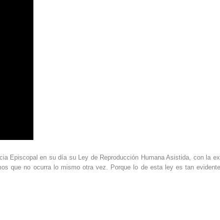
encia Episcopal en su día su Ley de Reproducción Humana Asistida, con la e
os que no ocurra lo mismo otra vez. Porque lo de esta ley es tan evident