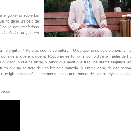
a el gobierno sobre los
ue no tiene un pelo de
í se lo han trasladado
detallado, la primera
me y gritar: "¡Pero es que no se entera! ¿O es que no se quiere enterar? 
 considerar que el cardenal Rouco no es tonto. Y como dice la madre de Fo
n cuidado lo que ha dicho, y tengo que decir que tras una atenta segunda lec
ón
es que no se trata de una ley de eutanasia. A simple vista, da esa sensa
a exigir la sedación... entonces se da uno cuenta de que la ley busca col
 vídeo: