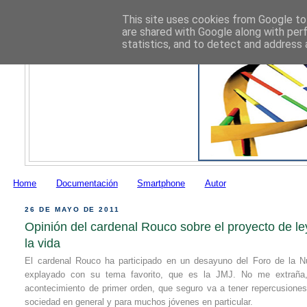
This site uses cookies from Google to 
are shared with Google along with per
statistics, and to detect and address 
Home
Documentación
Smartphone
Autor
26 DE MAYO DE 2011
Opinión del cardenal Rouco sobre el proyecto de ley
la vida
El cardenal Rouco ha participado en un desayuno del Foro de la 
explayado con su tema favorito, que es la JMJ. No me extraña
acontecimiento de primer orden, que seguro va a tener repercusiones
sociedad en general y para muchos jóvenes en particular.