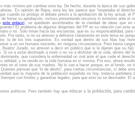
 lo más mínimo por cambiar esta ley. De hecho, durante la época de sus gobi
listas. En opinión de Rajoy, esta ley les parece que “respetaba el derecho
ue cuando se produjo el debate previo a la aprobación de la ley actual, el 
n de frenar su aprobación, incluso presentando recursos in extremis ante el 
en
este enlace
), se quedarán asombrados de la claridad de ideas que en 
ruente? El problema de algunos dirigentes del PP en su relación con este a
mano o no. Sólo miran hacia las encuestas, que es su responsabilidad, para t
rlo. Por tanto, si no se atreven a definirse claramente en este tema es porqu
ior, la de los tres supuestos. Es verdad que dentro de sus filas hay hon
ruir a un ser humano inocente, en ninguna circunstancia. Pero hasta cargo
 Beatriz Jurado, se atreven a decir en público que si le dijeran que su hijo
. Si va a estar destinado a morir o no va a disfrutar de la vida, dentro del t
a dominante, que considera la enfermedad un mal ante el que cede el derecho
u utilidad, y no reside en la vida humana en sí misma. Por eso, ahora result
entes en el seno de sus madres. No lo van a hacer porque, en el fondo, no t
Quienes piensan que “lo de aborto”, para ciertas circunstancias, sí debe exist
erdad que la mayoría de la población española es hoy, todavía partidaria 
 Siempre con límites y garantías legales, para que esto no se desmadre. El a
educar a la población, para cambi
estros políticos. Pero también hay que