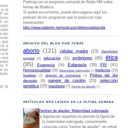
Participo en un programa semanal de Radio HM sobre
ernos
temas de Bioética.
 a la
Si quiere escucharlos, puede descargarse aquí los
PP se
podcast de los programas que le parezcan más
mismo
él se
interesantes:
sunto
http://www.radiohm.net/podcasts/defensadelavida
ratar
e las
rosas
s que
ARCHIVO DEL BLOG POR TEMAS
 va a
aborto
(121)
iempo
células madre
(23)
Diagnóstico
 a la
ética
embriones
(65)
a una
educación
(11)
prenatal
(6)
ienen
(85)
Eutanasia
(39)
FIV
(41)
Eugenesia
(20)
ir. Y
de un
Homosexualidad
(10)
medicina
(10)
Maternidad subrogada
(1)
borto
Píldora del día
Natalidad
(3)
objeción de conciencia
(3)
sangre de cordón
(23)
selección
después
(8)
genética
(29)
ar la
trasplante
(7)
Vientre de alquiler
(1)
ARTÍCULOS MÁS LEÍDOS EN LA ÚLTIMA SEMANA
Vientres de alquiler. Maternidad subrogada
La legislación española no permite la figura de
la maternidad subrogada, comúnmente
conocida como “vientre de alquiler”, en virtud