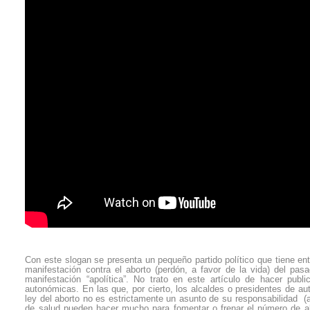
Con este slogan se presenta un pequeño partido político que tiene ent
manifestación contra el aborto (perdón, a favor de la vida) del pa
manifestación “apolítica”. No trato en este artículo de hacer pub
autonómicas. En las que, por cierto, los alcaldes o presidentes de au
ley del aborto no es estrictamente un asunto de su responsabilidad (
de salud pueden hacer mucho para fomentar o frenar el número de a