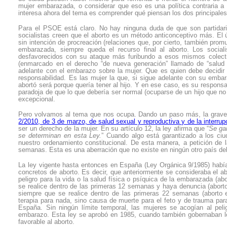
mujer embarazada, o considerar que eso es una política contraria a 
interesa ahora del tema es comprender qué piensan los dos principales 
Para el PSOE está claro. No hay ninguna duda de que son partidario
socialistas creen que el aborto es un método anticonceptivo más. El 
sin intención de procreación (relaciones que, por cierto, también pro
embarazada, siempre queda el recurso final al aborto. Los social
desfavorecidos con su ataque más furibundo a esos mismos colecti
(enmarcado en el derecho “de nueva generación” llamado de “salud s
adelante con el embarazo sobre la mujer. Que es quien debe decidir 
responsabilidad. Es las mujer la que, si sigue adelante con su embar
abortó será porque quería tener al hijo. Y en ese caso, es su responsa
paradoja de que lo que debería ser normal (ocuparse de un hijo que no 
excepcional.
Pero volvamos al tema que nos ocupa. Dando un paso más, la graveda
2/2010, de 3 de marzo, de salud sexual y reproductiva y de la interrup
ser un derecho de la mujer. En su artículo 12, la ley afirma que “
Se gar
se determinan en esta Ley.
” Cuando algo está garantizado a los ciu
nuestro ordenamiento constitucional. De esta manera, a petición de l
semanas. Esta es una aberración que no existe en ningún otro país d
La ley vigente hasta entonces en España (Ley Orgánica 9/1985) había 
concretos de aborto. Es decir, que anteriormente se consideraba el a
peligro para la vida o la salud física o psíquica de la embarazada (ab
se realice dentro de las primeras 12 semanas y haya denuncia (aborto 
siempre que se realice dentro de las primeras 22 semanas (aborto e
terapia para nada, sino causa de muerte para el feto y de trauma para
España. Sin ningún límite temporal, las mujeres se acogían al pel
embarazo. Esta ley se aprobó en 1985, cuando también gobernaban lo
favorable al aborto.