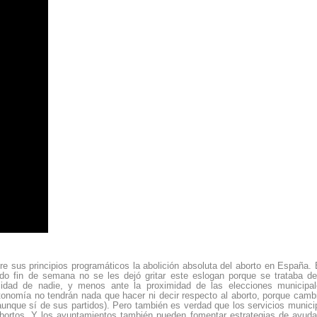
re sus principios programáticos la abolición absoluta del aborto en España. 
sado fin de semana no se les dejó gritar este eslogan porque se trataba d
licidad de nadie, y menos ante la proximidad de las elecciones municipa
tonomía no tendrán nada que hacer ni decir respecto al aborto, porque cambi
aunque sí de sus partidos). Pero también es verdad que los servicios munici
bortos. Y los ayuntamientos también pueden fomentar estrategias de ayuda