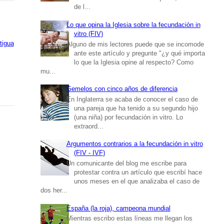
de l...
Lo que opina la Iglesia sobre la fecundación in
vitro (FIV)
tigua
Alguno de mis lectores puede que se incomode
ante este artículo y pregunte "¿y qué importa
lo que la Iglesia opine al respecto? Como
mu...
Gemelos con cinco años de diferencia
En Inglaterra se acaba de conocer el caso de
una pareja que ha tenido a su segundo hijo
(una niña) por fecundación in vitro. Lo
extraord...
Argumentos contrarios a la fecundación in vitro
(FIV - IVF)
Un comunicante del blog me escribe para
protestar contra un artículo que escribí hace
unos meses en el que analizaba el caso de
dos her...
España (la roja), campeona mundial
Mientras escribo estas líneas me llegan los