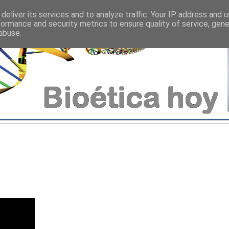
deliver its services and to analyze traffic. Your IP address and 
formance and security metrics to ensure quality of service, gen
abuse.