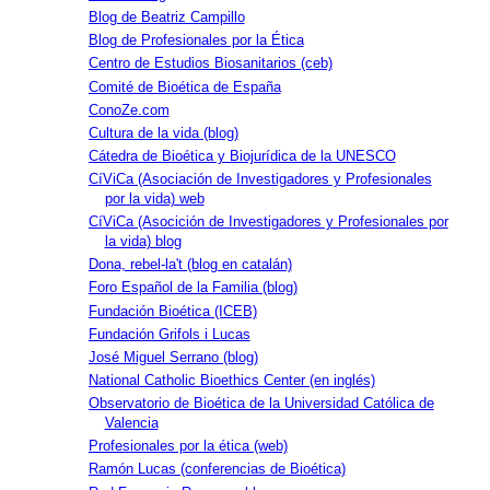
Blog de Beatriz Campillo
Blog de Profesionales por la Ética
Centro de Estudios Biosanitarios (ceb)
Comité de Bioética de España
ConoZe.com
Cultura de la vida (blog)
Cátedra de Bioética y Biojurídica de la UNESCO
CíViCa (Asociación de Investigadores y Profesionales
por la vida) web
CíViCa (Asocición de Investigadores y Profesionales por
la vida) blog
Dona, rebel-la't (blog en catalán)
Foro Español de la Familia (blog)
Fundación Bioética (ICEB)
Fundación Grifols i Lucas
José Miguel Serrano (blog)
National Catholic Bioethics Center (en inglés)
Observatorio de Bioética de la Universidad Católica de
Valencia
Profesionales por la ética (web)
Ramón Lucas (conferencias de Bioética)