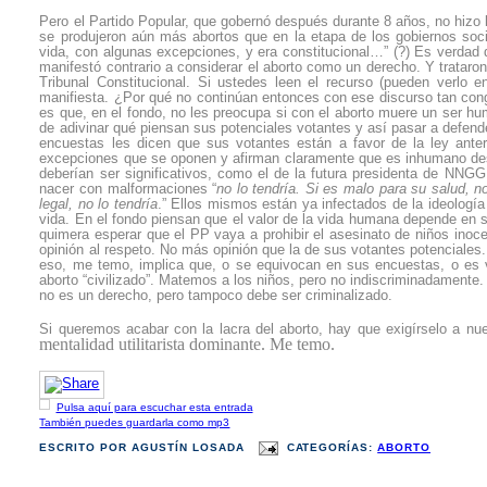
Pero el Partido Popular, que gobernó después durante 8 años, no hizo
se produjeron aún más abortos que en la etapa de los gobiernos socia
vida, con algunas excepciones, y era constitucional…” (?) Es verdad q
manifestó contrario a considerar el aborto como un derecho. Y trataro
Tribunal Constitucional. Si ustedes leen el recurso (pueden verlo 
manifiesta. ¿Por qué no continúan entonces con ese discurso tan cong
es que, en el fondo, no les preocupa si con el aborto muere un ser hu
de adivinar qué piensan sus potenciales votantes y así pasar a defende
encuestas les dicen que sus votantes están a favor de la ley anter
excepciones que se oponen y afirman claramente que es inhumano dest
deberían ser significativos, como el de la futura presidenta de NNGG,
nacer con malformaciones “
no lo tendría. Si es malo para su salud, no
legal, no lo tendría
.” Ellos mismos están ya infectados de la ideologí
vida. En el fondo piensan que el valor de la vida humana depende en s
quimera esperar que el PP vaya a prohibir el asesinato de niños inoc
opinión al respeto. No más opinión que la de sus votantes potenciales. 
eso, me temo, implica que, o se equivocan en sus encuestas, o es v
aborto “civilizado”. Matemos a los niños, pero no indiscriminadamente.
no es un derecho, pero tampoco debe ser criminalizado.
Si queremos acabar con la lacra del aborto, hay que exigírselo a nu
mentalidad utilitarista dominante. Me temo.
Pulsa aquí para escuchar esta entrada
También puedes guardarla como mp3
ESCRITO POR
AGUSTÍN LOSADA
CATEGORÍAS:
ABORTO