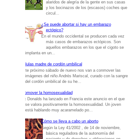
alaridos de alegría de la gente en sus casas
y los bocinazos de los (escasos) coches que
circul...
¿Se puede abortar si hay un embarazo
ectópico?
En el mundo occidental se producen cada vez
más casos de embarazos ectópicos. Son
aquellos embarazos en los que el cigoto se
implanta en un...
Células madre de cordón umbilical
Este próximo sábado de nuevo nos van a conmover las
imágenes del niño Andrés Mariscal, curado con la sangre
del cordón umbilical de su he...
Promover la homosexualidad
Mc Donalds ha lanzado en Francia este anuncio en el que
se valora positivamente la homosexualidad. Un joven
está hablando muy acaramelado po...
Cómo se lleva a cabo un aborto
Según la Ley 41/2002 , de 14 de noviembre,
básica reguladora de la autonomía del
paciente y de derechos y obligaciones en