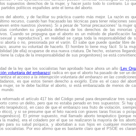
los supuestos derechos de la mujer, y hacer justo todo lo contrario. Lo q
partidos políticos españoles ante el tema del aborto.
s del aborto, y de facilitar su práctica cuanto más mejor. La razón es qu
último recurso, cuando han fracasado las técnicas para tener relaciones sex
mueven entre nuestros jóvenes). Si a pesar de “tomar precauciones” la mujer 
istas confunden su populista defensa de los derechos de las minorías 
vos. Cuando se propugna que el aborto es un método de planificación fam
exual y reproductiva”), en realidad se carga toda la responsabilidad de s
si aborta o no, presionada por el varón. Él sabe que puede quedar libre de
azo, asume su voluntad de hacerlo. El hombre lo tiene muy fácil: Si la muj
bilidad (de ella) ocuparse de esa nueva criatura. De hecho, estamos llegando
tiene la culpa de la irresponsabilidad de sus progenitores) se está convirtien
d de la ley que los socialistas han aprobado hace ahora un año (
Ley Org
ción voluntaria del embarazo
) radica en que el aborto ha pasado de ser un del
antiza el acceso a la interrupción voluntaria del embarazo en las condicione
dadanos, es que estos tienen derecho a exigirlo. Este es el caso del abor
a mujer, se le debe facilitar el aborto, si está embarazada de menos de ca
el mundo.
reformado el artículo 417 bis del Código penal para despenalizar tres supu
borto como un delito, pero que no estaba penado en tres supuestos: Si hay 
orto terapéutico), en caso de que el embarazo sea fruto de violación, siempr
ético), y si se presume que el feto nacerá con graves taras físicas o psíqu
ugenésico). El primer supuesto, mal llamado aborto terapéutico (porque n
 la madre), era el coladero por el que se realizaron la mayoría de los abort
igro para su salud psíquica, y abortaban a sus hijos en cualquier moment
s socialistas. Por eso afirmo que es bastante claro que el PSOE es clara