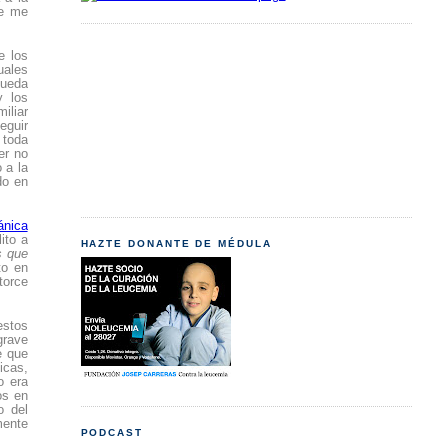
ue me
e los
uales
queda
y los
iliar
eguir
 toda
er no
 a la
do en
ánica
ito a
HAZTE DONANTE DE MÉDULA
s que
to en
torce
estos
grave
e que
icas,
o era
os en
o del
mente
PODCAST