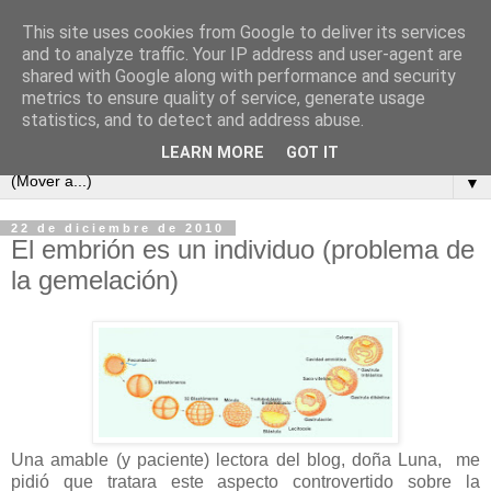
This site uses cookies from Google to deliver its services
and to analyze traffic. Your IP address and user-agent are
shared with Google along with performance and security
metrics to ensure quality of service, generate usage
statistics, and to detect and address abuse.
LEARN MORE
GOT IT
▼
22 de diciembre de 2010
El embrión es un individuo (problema de
la gemelación)
Una amable (y paciente) lectora del blog, doña Luna, me
pidió que tratara este aspecto controvertido sobre la