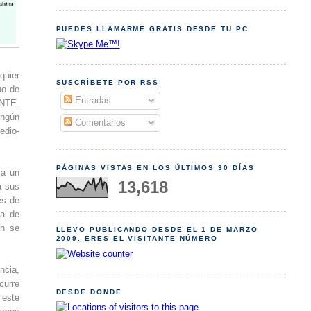
PUEDES LLAMARME GRATIS DESDE TU PC
quier
SUSCRÍBETE POR RSS
uo de
Entradas
ENTE.
ingún
Comentarios
edio-
PÁGINAS VISTAS EN LOS ÚLTIMOS 30 DÍAS
ya un
13,618
a sus
es de
al de
ón se
LLEVO PUBLICANDO DESDE EL 1 DE MARZO
2009. ERES EL VISITANTE NÚMERO
ncia,
curre
DESDE DONDE
 este