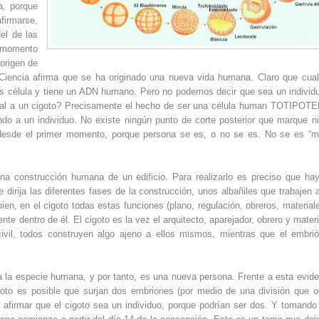
a, porque
firmarse,
el de las
l momento
origen de
 Ciencia afirma que se ha originado una nueva vida humana. Claro que cual
n es célula y tiene un ADN humano. Pero no podemos decir que sea un individ
cial a un cigoto? Precisamente el hecho de ser una célula human TOTIPOT
endo a un individuo. No existe ningún punto de corte posterior que marque n
s desde el primer momento, porque persona se es, o no se es. No se es “m
a construcción humana de un edificio. Para realizarlo es preciso que ha
 dirija las diferentes fases de la construcción, unos albañiles que trabajen 
en, en el cigoto todas estas funciones (plano, regulación, obreros, material
e dentro de él. El cigoto es la vez el arquitecto, aparejador, obrero y materi
civil, todos construyen algo ajeno a ellos mismos, mientras que el embri
a la especie humana, y por tanto, es una nueva persona. Frente a esta evide
goto es posible que surjan dos embriones (por medio de una división que o
 afirmar que el cigoto sea un individuo, porque podrían ser dos. Y tomando