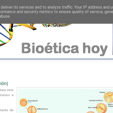
deliver its services and to analyze traffic. Your IP address and 
formance and security metrics to ensure quality of service, gen
abuse.
ión)
tara este
esuroso a
omento de