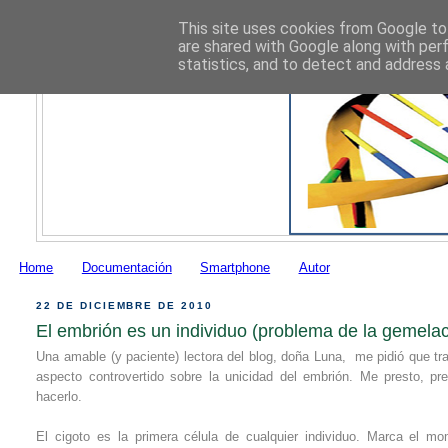
This site uses cookies from Google to 
are shared with Google along with per
statistics, and to detect and address 
Home
Documentación
Smartphone
Autor
22 DE DICIEMBRE DE 2010
El embrión es un individuo (problema de la gemelac
Una amable (y paciente) lectora del blog, doña Luna, me pidió que tra
aspecto controvertido sobre la unicidad del embrión. Me presto, pr
hacerlo.
El cigoto es la primera célula de cualquier individuo. Marca el m