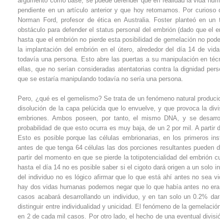
argumento como base, se puede defender que en realidad la vida hum
pendiente en un artículo anterior y que hoy retomamos. Por curioso q
Norman Ford, profesor de ética en Australia. Foster planteó en un t
obstáculo para defender el status personal del embrión (dado que el 
hasta que el embrión no pierde esta posibilidad de gemelación no po
la implantación del embrión en el útero, alrededor del día 14 de vi
todavía una persona. Esto abre las puertas a su manipulación en técn
ellas, que no serían consideradas atentatorias contra la dignidad pers
que se estaría manipulando todavía no sería una persona.
Pero, ¿qué es el gemelismo? Se trata de un fenómeno natural produci
disolución de la capa pelúcida que lo envuelve, y que provoca la divi
embriones. Ambos poseen, por tanto, el mismo DNA, y se desarro
probabilidad de que esto ocurra es muy baja, de un 2 por mil. A partir
Esto es posible porque las células embrionarias, en los primeros ins
antes de que tenga 64 células las dos porciones resultantes pueden 
partir del momento en que se pierde la totipotencialidad del embrión 
hasta el día 14 no es posible saber si el cigoto dará origen a un solo 
del individuo no es lógico afirmar que lo que está ahí antes no sea
hay dos vidas humanas podemos negar que lo que había antes no era 
casos acabará desarrollando un individuo, y en tan solo un 0.2% dar
distinguir entre individualidad y unicidad. El fenómeno de la gemelación 
en 2 de cada mil casos. Por otro lado, el hecho de una eventual divisió