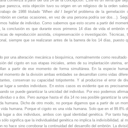
ana comienza a partir del día 14 de la concepción. Este es un tema que de
ue parezca, esta objeción tuvo su origen en un religioso de la orden sales
rabajo de 1988 titulado “
When did I begin
”el problema de la gemelación
embrión en ciertas ocasiones, en vez de una persona podría ser dos…). Segú
demos hablar de individuo. Como sabemos que esto ocurre a partir del momen
da, la conclusión es que durante esos primeros 14 días de vida el embrión 
icas de reproducción asistida, criopreservación o investigación. Técnicas, 
onal, siempre que se realizaran antes de la barrera de los 14 días, puesto q
do por una alteración mecánica o bioquímica, normalmemnte como resultado 
sión del cigoto en sus etapas iniciales, antes de su implantación uterina, e
llan a partir de ese momento de forma simultánea. En la especie huma
 del momento de la división ambas entidades se desarrollan como vidas difere
tantes, conservan su capacidad totipotemte. Y al producirse el error de div
dar lugar a sendos individuos. En estos casos es evidente que es precisame
cuando se puede garantizar la unicidad del individuo. Por eso podemos afirma
individuo o a dos. Pero aunque hasta el día 14 no sea posible garantizar la uni
 vida humana. Dicho de otro modo, no porque digamos que a partir de un mo
vida humana. Porque el cigoto es una vida humana. Solo que en el 99.8% d
á lugar a dos individuos, ambos con igual identidad genética. Por tanto ha
sólo significa que la individualidad genética no implica la indivisibilidad, al 
n no hace sino corroborar la continuidad del desarrollo del embrión. La divisi