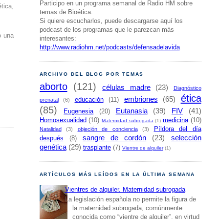
Participo en un programa semanal de Radio HM sobre
tica,
temas de Bioética.
Si quiere escucharlos, puede descargarse aquí los
podcast de los programas que le parezcan más
o una
interesantes:
http://www.radiohm.net/podcasts/defensadelavida
ARCHIVO DEL BLOG POR TEMAS
aborto
(121)
células madre
(23)
Diagnóstico
ética
embriones
(65)
educación
(11)
prenatal
(6)
(85)
Eutanasia
(39)
FIV
(41)
Eugenesia
(20)
Homosexualidad
(10)
medicina
(10)
Maternidad subrogada
(1)
Píldora del día
Natalidad
(3)
objeción de conciencia
(3)
sangre de cordón
(23)
selección
después
(8)
genética
(29)
trasplante
(7)
Vientre de alquiler
(1)
ARTÍCULOS MÁS LEÍDOS EN LA ÚLTIMA SEMANA
Vientres de alquiler. Maternidad subrogada
La legislación española no permite la figura de
la maternidad subrogada, comúnmente
conocida como “vientre de alquiler”, en virtud