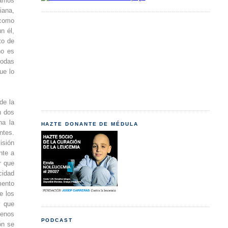
jamos
iana,
 como
n él,
to de
no es
todas
ue lo
de la
n dos
na la
HAZTE DONANTE DE MÉDULA
ntes.
isión
nte a
r que
cidad
mento
e los
y que
menos
PODCAST
ón se