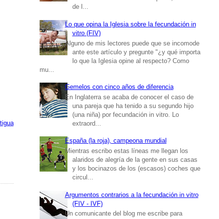
de l...
Lo que opina la Iglesia sobre la fecundación in
vitro (FIV)
Alguno de mis lectores puede que se incomode
ante este artículo y pregunte "¿y qué importa
lo que la Iglesia opine al respecto? Como
mu...
Gemelos con cinco años de diferencia
En Inglaterra se acaba de conocer el caso de
una pareja que ha tenido a su segundo hijo
(una niña) por fecundación in vitro. Lo
tigua
extraord...
España (la roja), campeona mundial
Mientras escribo estas líneas me llegan los
alaridos de alegría de la gente en sus casas
y los bocinazos de los (escasos) coches que
circul...
Argumentos contrarios a la fecundación in vitro
(FIV - IVF)
Un comunicante del blog me escribe para