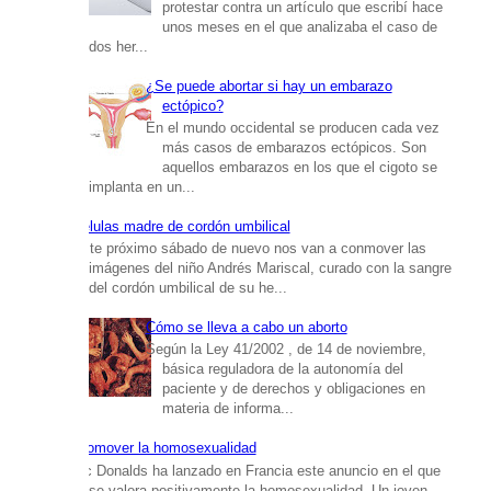
protestar contra un artículo que escribí hace
unos meses en el que analizaba el caso de
dos her...
¿Se puede abortar si hay un embarazo
ectópico?
En el mundo occidental se producen cada vez
más casos de embarazos ectópicos. Son
aquellos embarazos en los que el cigoto se
implanta en un...
Células madre de cordón umbilical
Este próximo sábado de nuevo nos van a conmover las
imágenes del niño Andrés Mariscal, curado con la sangre
del cordón umbilical de su he...
Cómo se lleva a cabo un aborto
Según la Ley 41/2002 , de 14 de noviembre,
básica reguladora de la autonomía del
paciente y de derechos y obligaciones en
materia de informa...
Promover la homosexualidad
Mc Donalds ha lanzado en Francia este anuncio en el que
se valora positivamente la homosexualidad. Un joven