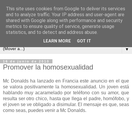
This site uses cookies from Google to deliver its services
and to analyze traffic. Your IP address and user-agent are
shared with Google along with performance and security
metrics to ensure quality of service, generate usage
statistics, and to detect and address abuse.
LEARN MORE
GOT IT
▼
16 de junio de 2010
Promover la homosexualidad
Mc Donalds ha lanzado en Francia este anuncio en el que
se valora positivamente la homosexualidad. Un joven está
hablando muy acaramelado por teléfono con su amor, que
resulta ser otro chico, hasta que llega el padre, homófobo, y
el joven se ve obligado a disimular. El mensaje es que, seas
como seas, puedes venir a Mc Donalds.