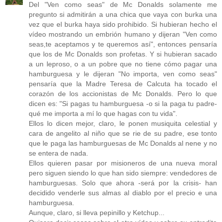
Del "Ven como seas" de Mc Donalds solamente me
pregunto si admitirán a una chica que vaya con burka una
vez que el burka haya sido prohibido. Si hubieran hecho el
vídeo mostrando un embrión humano y dijeran "Ven como
seas,te aceptamos y te queremos así", entonces pensaría
que los de Mc Donalds son profetas. Y si hubieran sacado
a un leproso, o a un pobre que no tiene cómo pagar una
hamburguesa y le dijeran "No importa, ven como seas"
pensaría que la Madre Teresa de Calcuta ha tocado el
corazón de los accionistas de Mc Donalds. Pero lo que
dicen es: "Si pagas tu hamburguesa -o si la paga tu padre-
qué me importa a mí lo que hagas con tu vida".
Ellos lo dicen mejor, claro, le ponen musiquita celestial y
cara de angelito al niño que se rie de su padre, ese tonto
que le paga las hamburguesas de Mc Donalds al nene y no
se entera de nada.
Ellos quieren pasar por misioneros de una nueva moral
pero siguen siendo lo que han sido siempre: vendedores de
hamburguesas. Solo que ahora -será por la crisis- han
decidido venderle sus almas al diablo por el precio e una
hamburguesa.
Aunque, claro, si lleva pepinillo y Ketchup...