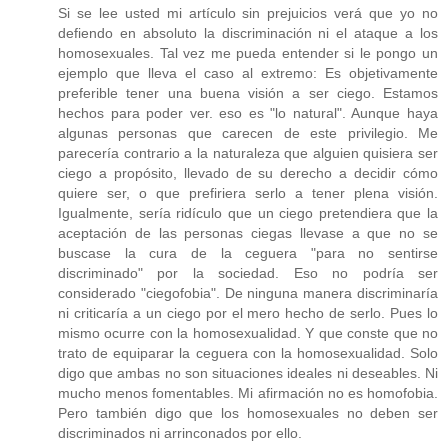
Si se lee usted mi artículo sin prejuicios verá que yo no
defiendo en absoluto la discriminación ni el ataque a los
homosexuales. Tal vez me pueda entender si le pongo un
ejemplo que lleva el caso al extremo: Es objetivamente
preferible tener una buena visión a ser ciego. Estamos
hechos para poder ver. eso es "lo natural". Aunque haya
algunas personas que carecen de este privilegio. Me
parecería contrario a la naturaleza que alguien quisiera ser
ciego a propósito, llevado de su derecho a decidir cómo
quiere ser, o que prefiriera serlo a tener plena visión.
Igualmente, sería ridículo que un ciego pretendiera que la
aceptación de las personas ciegas llevase a que no se
buscase la cura de la ceguera "para no sentirse
discriminado" por la sociedad. Eso no podría ser
considerado "ciegofobia". De ninguna manera discriminaría
ni criticaría a un ciego por el mero hecho de serlo. Pues lo
mismo ocurre con la homosexualidad. Y que conste que no
trato de equiparar la ceguera con la homosexualidad. Solo
digo que ambas no son situaciones ideales ni deseables. Ni
mucho menos fomentables. Mi afirmación no es homofobia.
Pero también digo que los homosexuales no deben ser
discriminados ni arrinconados por ello.