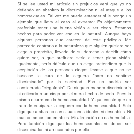
Si se lee usted mi artículo sin prejuicios verá que yo no
defiendo en absoluto la discriminación ni el ataque a los
homosexuales. Tal vez me pueda entender si le pongo un
ejemplo que lleva el caso al extremo: Es objetivamente
preferible tener una buena visión a ser ciego. Estamos
hechos para poder ver. eso es "lo natural". Aunque haya
algunas personas que carecen de este privilegio. Me
parecería contrario a la naturaleza que alguien quisiera ser
ciego a propósito, llevado de su derecho a decidir cómo
quiere ser, o que prefiriera serlo a tener plena visión.
Igualmente, sería ridículo que un ciego pretendiera que la
aceptación de las personas ciegas llevase a que no se
buscase la cura de la ceguera "para no sentirse
discriminado" por la sociedad. Eso no podría ser
considerado "ciegofobia". De ninguna manera discriminaría
ni criticaría a un ciego por el mero hecho de serlo. Pues lo
mismo ocurre con la homosexualidad. Y que conste que no
trato de equiparar la ceguera con la homosexualidad. Solo
digo que ambas no son situaciones ideales ni deseables. Ni
mucho menos fomentables. Mi afirmación no es homofobia.
Pero también digo que los homosexuales no deben ser
discriminados ni arrinconados por ello.