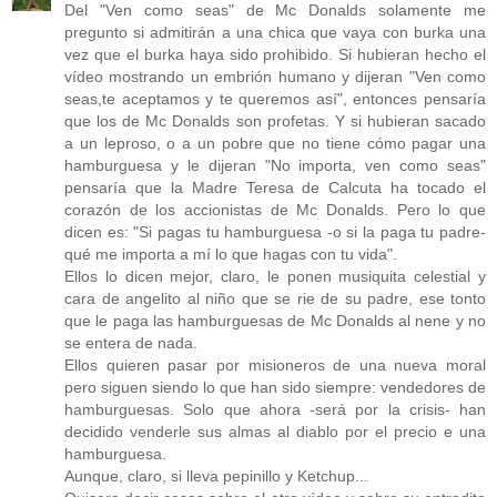
Del "Ven como seas" de Mc Donalds solamente me
pregunto si admitirán a una chica que vaya con burka una
vez que el burka haya sido prohibido. Si hubieran hecho el
vídeo mostrando un embrión humano y dijeran "Ven como
seas,te aceptamos y te queremos así", entonces pensaría
que los de Mc Donalds son profetas. Y si hubieran sacado
a un leproso, o a un pobre que no tiene cómo pagar una
hamburguesa y le dijeran "No importa, ven como seas"
pensaría que la Madre Teresa de Calcuta ha tocado el
corazón de los accionistas de Mc Donalds. Pero lo que
dicen es: "Si pagas tu hamburguesa -o si la paga tu padre-
qué me importa a mí lo que hagas con tu vida".
Ellos lo dicen mejor, claro, le ponen musiquita celestial y
cara de angelito al niño que se rie de su padre, ese tonto
que le paga las hamburguesas de Mc Donalds al nene y no
se entera de nada.
Ellos quieren pasar por misioneros de una nueva moral
pero siguen siendo lo que han sido siempre: vendedores de
hamburguesas. Solo que ahora -será por la crisis- han
decidido venderle sus almas al diablo por el precio e una
hamburguesa.
Aunque, claro, si lleva pepinillo y Ketchup...