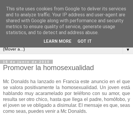
This site uses cookies from Google to deliver its services
and to analyze traffic. Your IP address and user-agent are
shared with Google along with performance and security
metrics to ensure quality of service, generate usage
statistics, and to detect and address abuse.
LEARN MORE
GOT IT
▼
16 de junio de 2010
Promover la homosexualidad
Mc Donalds ha lanzado en Francia este anuncio en el que
se valora positivamente la homosexualidad. Un joven está
hablando muy acaramelado por teléfono con su amor, que
resulta ser otro chico, hasta que llega el padre, homófobo, y
el joven se ve obligado a disimular. El mensaje es que, seas
como seas, puedes venir a Mc Donalds.