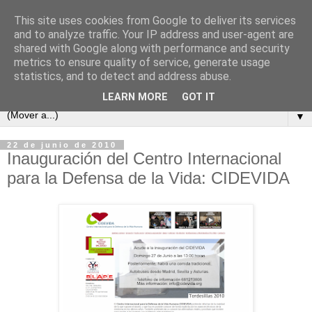
This site uses cookies from Google to deliver its services
and to analyze traffic. Your IP address and user-agent are
shared with Google along with performance and security
metrics to ensure quality of service, generate usage
statistics, and to detect and address abuse.
LEARN MORE
GOT IT
▼
22 de junio de 2010
Inauguración del Centro Internacional
para la Defensa de la Vida: CIDEVIDA