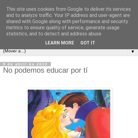
This site uses cookies from Google to deliver its services
and to analyze traffic. Your IP address and user-agent are
shared with Google along with performance and security
metrics to ensure quality of service, generate usage
statistics, and to detect and address abuse.
LEARN MORE
GOT IT
▼
9 de abril de 2010
No podemos educar por tí