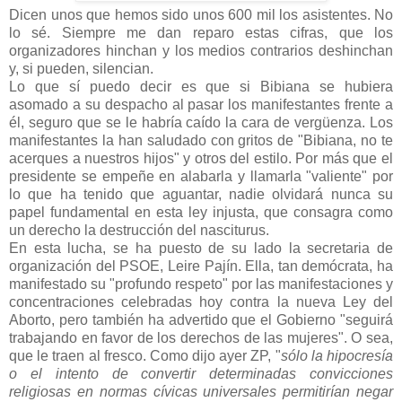
Dicen unos que hemos sido unos 600 mil los asistentes. No
lo sé. Siempre me dan reparo estas cifras, que los
organizadores hinchan y los medios contrarios deshinchan
y, si pueden, silencian.
Lo que sí puedo decir es que si Bibiana se hubiera
asomado a su despacho al pasar los manifestantes frente a
él, seguro que se le habría caído la cara de vergüenza. Los
manifestantes la han saludado con gritos de "Bibiana, no te
acerques a nuestros hijos" y otros del estilo. Por más que el
presidente se empeñe en alabarla y llamarla "valiente" por
lo que ha tenido que aguantar, nadie olvidará nunca su
papel fundamental en esta ley injusta, que consagra como
un derecho la destrucción del nasciturus.
En esta lucha, se ha puesto de su lado la secretaria de
organización del PSOE, Leire Pajín. Ella, tan demócrata, ha
manifestado su "profundo respeto" por las manifestaciones y
concentraciones celebradas hoy contra la nueva Ley del
Aborto, pero también ha advertido que el Gobierno "seguirá
trabajando en favor de los derechos de las mujeres". O sea,
que le traen al fresco. Como dijo ayer ZP, "
sólo la hipocresía
o el intento de convertir determinadas convicciones
religiosas en normas cívicas universales permitirían negar