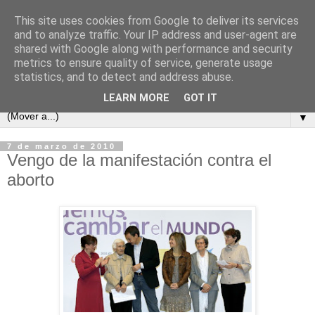
This site uses cookies from Google to deliver its services
and to analyze traffic. Your IP address and user-agent are
shared with Google along with performance and security
metrics to ensure quality of service, generate usage
statistics, and to detect and address abuse.
LEARN MORE
GOT IT
▼
7 de marzo de 2010
Vengo de la manifestación contra el
aborto