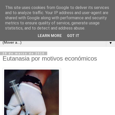
This site uses cookies from Google to deliver its services
and to analyze traffic. Your IP address and user-agent are
shared with Google along with performance and security
metrics to ensure quality of service, generate usage
statistics, and to detect and address abuse.
LEARN MORE
GOT IT
▼
29 de marzo de 2010
Eutanasia por motivos económicos