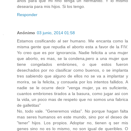
años para que mi hno tenga un hermanito. Y lo mismo
desearia para mis hijos. Si los tengo.
Responder
Anónimo
03 junio, 2014 01:58
Estamos cosificando al ser humano. Me encanta como la
misma gente que repudia el aborto esta a favor de la FIV.
Yo creo que es por ignorancia. Nadie felicita a una mujer
que aborto, es mas, se la condena,pero a una mujer que
tiene congelados embriones, o que estos fueron
desechados por no clasificar como buenos, o se implanta
tres sabiendo que alguno de ellos no se va a implantar y
morira, se la felicita, y consuela por los intentos fallidos. A
nadie se le ocurre decir "venga mujer, ya es suficiente,
cuantos embriones tirados a la basura, como jugar asi con
la vida, un poco mas de respeto que no somos una fabrica
de galletitas"
No, todo vale. "Generemos vidas". No porque hagan falta
mas seres humanos en este mundo, sino por el deseo de
"tener" hijos. Los propios. Adoptar no, tienen q ser mis
genes sino no es lo mismo, no son igual de queribles. O