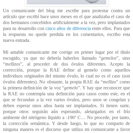
Un comunicante del blog me escribe para protestar contra un
artículo que escribí hace unos meses en el que analizaba el caso de
dos hermanos concebidos artificialmente a la vez, pero implantados
para su desarrollo con
cinco años de diferencia
entre ellos. Para que
la respuesta no quede perdida en los comentarios, escribo esta
nueva entrada.
Mi amable comunicante me corrige en primer lugar por el título
escogido, ya que no debería haberlos llamado “
gemelos
”, sino
“
mellizos
”, al proceder de dos óvulos diferentes. Acepto la
corrección, porque la RAE define al gemelo como aquellos
individuos originados del mismo óvulo, lo cual no es el caso (son
óvulos diferentes). No obstante, la propia RAE da “
mellizo
” como
la primera definición de la voz “
gemelo
”. Y hay que reconocer que
la RAE no contempla una definición para casos como este, en el
que se fecundan a la vez varios óvulos, pero unos se congelan y
deben esperar unos años hasta ser implantados. Si tienen surte,
porque otros seguirán aún esperando, aletargados en el frío
ambiente del nitrógeno líquido a -196º C… No procede, por tanto,
la corrección semántica. Y desde luego, lo que no comparto de
ninguna manera es el discurso que utiliza mi comunicante a favor