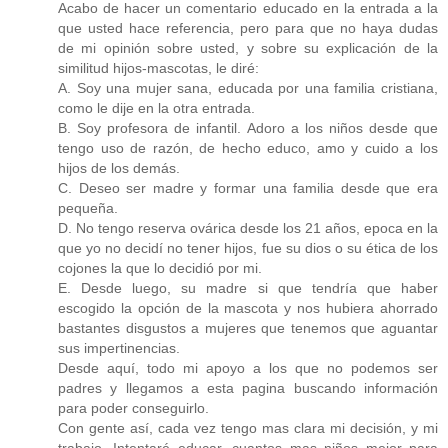
Acabo de hacer un comentario educado en la entrada a la
que usted hace referencia, pero para que no haya dudas
de mi opinión sobre usted, y sobre su explicación de la
similitud hijos-mascotas, le diré:
A. Soy una mujer sana, educada por una familia cristiana,
como le dije en la otra entrada.
B. Soy profesora de infantil. Adoro a los niños desde que
tengo uso de razón, de hecho educo, amo y cuido a los
hijos de los demás.
C. Deseo ser madre y formar una familia desde que era
pequeña.
D. No tengo reserva ovárica desde los 21 años, epoca en la
que yo no decidí no tener hijos, fue su dios o su ética de los
cojones la que lo decidió por mi.
E. Desde luego, su madre si que tendría que haber
escogido la opción de la mascota y nos hubiera ahorrado
bastantes disgustos a mujeres que tenemos que aguantar
sus impertinencias.
Desde aquí, todo mi apoyo a los que no podemos ser
padres y llegamos a esta pagina buscando información
para poder conseguirlo.
Con gente así, cada vez tengo mas clara mi decisión, y mi
trabajo. Intentaré educar, cuantos mas niños mejor para