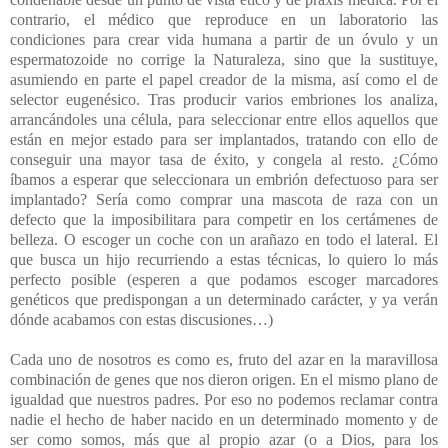
contrario, el médico que reproduce en un laboratorio las
condiciones para crear vida humana a partir de un óvulo y un
espermatozoide no corrige la Naturaleza, sino que la sustituye,
asumiendo en parte el papel creador de la misma, así como el de
selector eugenésico. Tras producir varios embriones los analiza,
arrancándoles una célula, para seleccionar entre ellos aquellos que
están en mejor estado para ser implantados, tratando con ello de
conseguir una mayor tasa de éxito, y congela al resto. ¿Cómo
íbamos a esperar que seleccionara un embrión defectuoso para ser
implantado? Sería como comprar una mascota de raza con un
defecto que la imposibilitara para competir en los certámenes de
belleza. O escoger un coche con un arañazo en todo el lateral. El
que busca un hijo recurriendo a estas técnicas, lo quiero lo más
perfecto posible (esperen a que podamos escoger marcadores
genéticos que predispongan a un determinado carácter, y ya verán
dónde acabamos con estas discusiones…)
Cada uno de nosotros es como es, fruto del azar en la maravillosa
combinación de genes que nos dieron origen. En el mismo plano de
igualdad que nuestros padres. Por eso no podemos reclamar contra
nadie el hecho de haber nacido en un determinado momento y de
ser como somos, más que al propio azar (o a Dios, para los