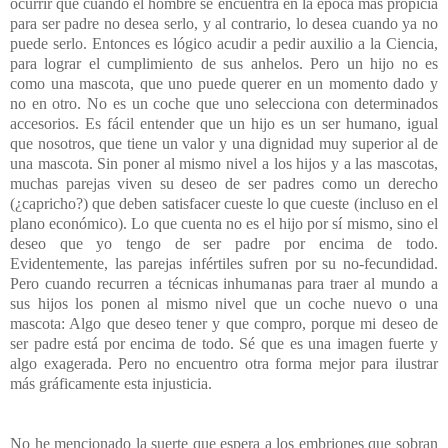
ocurrir que cuando el hombre se encuentra en la época más propicia
para ser padre no desea serlo, y al contrario, lo desea cuando ya no
puede serlo. Entonces es lógico acudir a pedir auxilio a la Ciencia,
para lograr el cumplimiento de sus anhelos. Pero un hijo no es
como una mascota, que uno puede querer en un momento dado y
no en otro. No es un coche que uno selecciona con determinados
accesorios. Es fácil entender que un hijo es un ser humano, igual
que nosotros, que tiene un valor y una dignidad muy superior al de
una mascota. Sin poner al mismo nivel a los hijos y a las mascotas,
muchas parejas viven su deseo de ser padres como un derecho
(¿capricho?) que deben satisfacer cueste lo que cueste (incluso en el
plano económico). Lo que cuenta no es el hijo por sí mismo, sino el
deseo que yo tengo de ser padre por encima de todo.
Evidentemente, las parejas infértiles sufren por su no-fecundidad.
Pero cuando recurren a técnicas inhumanas para traer al mundo a
sus hijos los ponen al mismo nivel que un coche nuevo o una
mascota: Algo que deseo tener y que compro, porque mi deseo de
ser padre está por encima de todo. Sé que es una imagen fuerte y
algo exagerada. Pero no encuentro otra forma mejor para ilustrar
más gráficamente esta injusticia.
No he mencionado la suerte que espera a los embriones que sobran