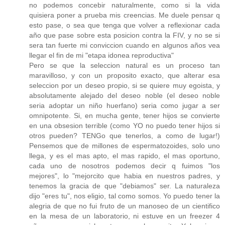
no podemos concebir naturalmente, como si la vida
quisiera poner a prueba mis creencias. Me duele pensar q
esto pase, o sea que tenga que volver a reflexionar cada
año que pase sobre esta posicion contra la FIV, y no se si
sera tan fuerte mi conviccion cuando en algunos años vea
llegar el fin de mi "etapa idonea reproductiva"
Pero se que la seleccion natural es un proceso tan
maravilloso, y con un proposito exacto, que alterar esa
seleccion por un deseo propio, si se quiere muy egoista, y
absolutamente alejado del deseo noble (el deseo noble
seria adoptar un niño huerfano) seria como jugar a ser
omnipotente. Si, en mucha gente, tener hijos se convierte
en una obsesion terrible (como YO no puedo tener hijos si
otros pueden? TENGo que tenerlos, a como de lugar!)
Pensemos que de millones de espermatozoides, solo uno
llega, y es el mas apto, el mas rapido, el mas oportuno,
cada uno de nosotros podemos decir q fuimos "los
mejores", lo "mejorcito que habia en nuestros padres, y
tenemos la gracia de que "debiamos" ser. La naturaleza
dijo "eres tu", nos eligio, tal como somos. Yo puedo tener la
alegria de que no fui fruto de un manoseo de un cientifico
en la mesa de un laboratorio, ni estuve en un freezer 4