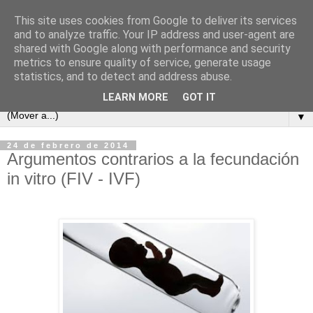
This site uses cookies from Google to deliver its services
and to analyze traffic. Your IP address and user-agent are
shared with Google along with performance and security
metrics to ensure quality of service, generate usage
statistics, and to detect and address abuse.
LEARN MORE
GOT IT
▼
24 de febrero de 2014
Argumentos contrarios a la fecundación
in vitro (FIV - IVF)