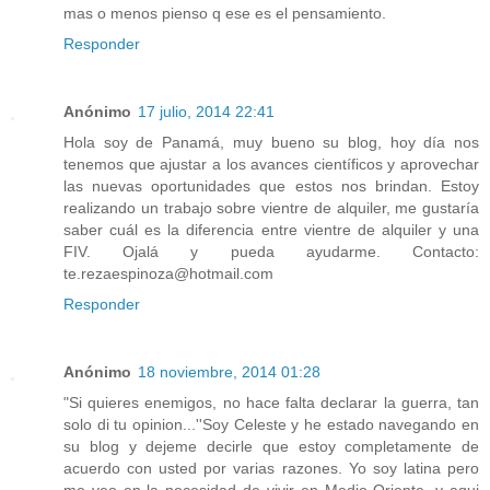
mas o menos pienso q ese es el pensamiento.
Responder
Anónimo
17 julio, 2014 22:41
Hola soy de Panamá, muy bueno su blog, hoy día nos
tenemos que ajustar a los avances científicos y aprovechar
las nuevas oportunidades que estos nos brindan. Estoy
realizando un trabajo sobre vientre de alquiler, me gustaría
saber cuál es la diferencia entre vientre de alquiler y una
FIV. Ojalá y pueda ayudarme. Contacto:
te.rezaespinoza@hotmail.com
Responder
Anónimo
18 noviembre, 2014 01:28
"Si quieres enemigos, no hace falta declarar la guerra, tan
solo di tu opinion...''Soy Celeste y he estado navegando en
su blog y dejeme decirle que estoy completamente de
acuerdo con usted por varias razones. Yo soy latina pero
me veo en la necesidad de vivir en Medio Oriente, y aqui