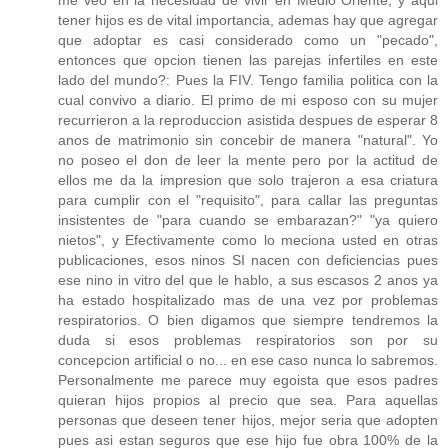
tener hijos es de vital importancia, ademas hay que agregar
que adoptar es casi considerado como un "pecado",
entonces que opcion tienen las parejas infertiles en este
lado del mundo?: Pues la FIV. Tengo familia politica con la
cual convivo a diario. El primo de mi esposo con su mujer
recurrieron a la reproduccion asistida despues de esperar 8
anos de matrimonio sin concebir de manera "natural". Yo
no poseo el don de leer la mente pero por la actitud de
ellos me da la impresion que solo trajeron a esa criatura
para cumplir con el "requisito", para callar las preguntas
insistentes de "para cuando se embarazan?" "ya quiero
nietos", y Efectivamente como lo meciona usted en otras
publicaciones, esos ninos SI nacen con deficiencias pues
ese nino in vitro del que le hablo, a sus escasos 2 anos ya
ha estado hospitalizado mas de una vez por problemas
respiratorios. O bien digamos que siempre tendremos la
duda si esos problemas respiratorios son por su
concepcion artificial o no... en ese caso nunca lo sabremos.
Personalmente me parece muy egoista que esos padres
quieran hijos propios al precio que sea. Para aquellas
personas que deseen tener hijos, mejor seria que adopten
pues asi estan seguros que ese hijo fue obra 100% de la