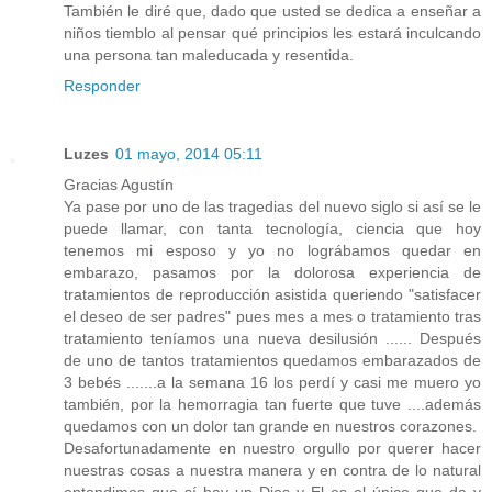
También le diré que, dado que usted se dedica a enseñar a
niños tiemblo al pensar qué principios les estará inculcando
una persona tan maleducada y resentida.
Responder
Luzes
01 mayo, 2014 05:11
Gracias Agustín
Ya pase por uno de las tragedias del nuevo siglo si así se le
puede llamar, con tanta tecnología, ciencia que hoy
tenemos mi esposo y yo no lográbamos quedar en
embarazo, pasamos por la dolorosa experiencia de
tratamientos de reproducción asistida queriendo "satisfacer
el deseo de ser padres" pues mes a mes o tratamiento tras
tratamiento teníamos una nueva desilusión ...... Después
de uno de tantos tratamientos quedamos embarazados de
3 bebés .......a la semana 16 los perdí y casi me muero yo
también, por la hemorragia tan fuerte que tuve ....además
quedamos con un dolor tan grande en nuestros corazones.
Desafortunadamente en nuestro orgullo por querer hacer
nuestras cosas a nuestra manera y en contra de lo natural
entendimos que sí hay un Dios y El es el único que da y