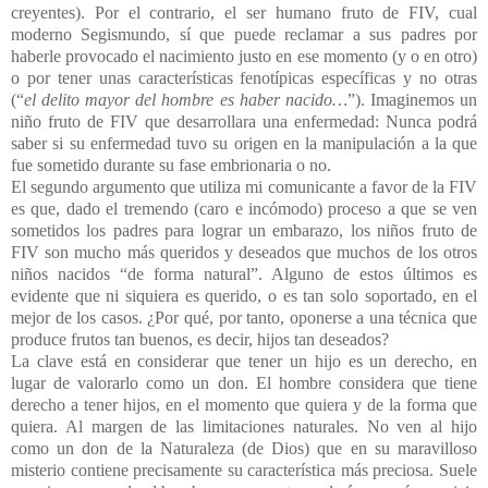
creyentes). Por el contrario, el ser humano fruto de FIV, cual
moderno Segismundo, sí que puede reclamar a sus padres por
haberle provocado el nacimiento justo en ese momento (y o en otro)
o por tener unas características fenotípicas específicas y no otras
(“
el delito mayor del hombre es haber nacido…
”). Imaginemos un
niño fruto de FIV que desarrollara una enfermedad: Nunca podrá
saber si su enfermedad tuvo su origen en la manipulación a la que
fue sometido durante su fase embrionaria o no.
El segundo argumento que utiliza mi comunicante a favor de la FIV
es que, dado el tremendo (caro e incómodo) proceso a que se ven
sometidos los padres para lograr un embarazo, los niños fruto de
FIV son mucho más queridos y deseados que muchos de los otros
niños nacidos “de forma natural”. Alguno de estos últimos es
evidente que ni siquiera es querido, o es tan solo soportado, en el
mejor de los casos. ¿Por qué, por tanto, oponerse a una técnica que
produce frutos tan buenos, es decir, hijos tan deseados?
La clave está en considerar que tener un hijo es un derecho, en
lugar de valorarlo como un don. El hombre considera que tiene
derecho a tener hijos, en el momento que quiera y de la forma que
quiera. Al margen de las limitaciones naturales. No ven al hijo
como un don de la Naturaleza (de Dios) que en su maravilloso
misterio contiene precisamente su característica más preciosa. Suele