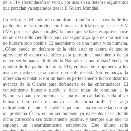
de la FIV (fecundación in vitro), por usar en su defensa argumentos
que parecían ya superados tras la II Guerra Mundial.
La tesis que defiende mi comunicante (común a la mayoría de los
partidarios de la reproducción humana artificial) es que en la FIV
(IVF, por sus siglas en inglés) lo único que se hace es aprovecharse
de un desarrollo científico para conseguir algo que de otra manera
no hubiera sido posible: El nacimiento de una nueva vida humana.
¿Cómo puede un defensor de la vida estar en contra de que se
aproveche el avance científico para permitir el nacimiento de un
nuevo ser humano allí donde la Naturaleza pone trabas? Sería, en
opinión de los partidarios de la FIV, equivalente a oponerse a los
avances médicos para curar una enfermedad. Sin embargo, la
diferencia es notable: Por un lado, es perfectamente lícito utilizar los
avances de la Ciencia para defenderse de las enfermedades. El
conocimiento humano puede y debe tratar de dominar a la
Naturaleza para proporcionar así una mejor calidad de vida al ser
humano. Pero crear un nuevo ser de forma artificial es algo
radicalmente distinto. El médico que cura una enfermedad corrige
un problema físico, en un ser humano ya existente, hasta donde
dicha corrección sea técnicamente posible, y siempre que ello no
suponga un encarnizamiento terapéutico. Esto último sería
condenable desde un punto de vista ético y de praxis médica. Por el