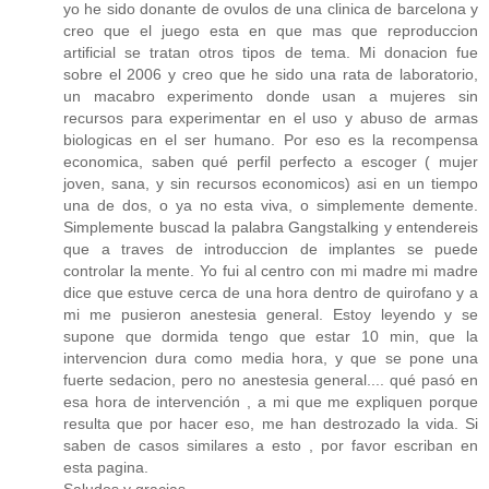
yo he sido donante de ovulos de una clinica de barcelona y
creo que el juego esta en que mas que reproduccion
artificial se tratan otros tipos de tema. Mi donacion fue
sobre el 2006 y creo que he sido una rata de laboratorio,
un macabro experimento donde usan a mujeres sin
recursos para experimentar en el uso y abuso de armas
biologicas en el ser humano. Por eso es la recompensa
economica, saben qué perfil perfecto a escoger ( mujer
joven, sana, y sin recursos economicos) asi en un tiempo
una de dos, o ya no esta viva, o simplemente demente.
Simplemente buscad la palabra Gangstalking y entendereis
que a traves de introduccion de implantes se puede
controlar la mente. Yo fui al centro con mi madre mi madre
dice que estuve cerca de una hora dentro de quirofano y a
mi me pusieron anestesia general. Estoy leyendo y se
supone que dormida tengo que estar 10 min, que la
intervencion dura como media hora, y que se pone una
fuerte sedacion, pero no anestesia general.... qué pasó en
esa hora de intervención , a mi que me expliquen porque
resulta que por hacer eso, me han destrozado la vida. Si
saben de casos similares a esto , por favor escriban en
esta pagina.
Saludos y gracias