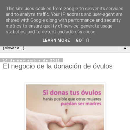
This site uses cookies from Google to deliver its services
and to analyze traffic. Your IP address and user-agent are
shared with Google along with performance and security
metrics to ensure quality of service, generate usage
statistics, and to detect and address abuse.
LEARN MORE
GOT IT
▼
14 de noviembre de 2011
El negocio de la donación de óvulos