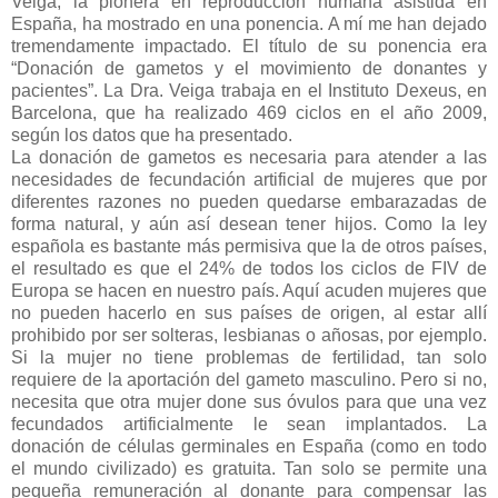
Veiga, la pionera en reproducción humana asistida en
España, ha mostrado en una ponencia. A mí me han dejado
tremendamente impactado. El título de su ponencia era
“Donación de gametos y el movimiento de donantes y
pacientes”. La Dra. Veiga trabaja en el Instituto Dexeus, en
Barcelona, que ha realizado 469 ciclos en el año 2009,
según los datos que ha presentado.
La donación de gametos es necesaria para atender a las
necesidades de fecundación artificial de mujeres que por
diferentes razones no pueden quedarse embarazadas de
forma natural, y aún así desean tener hijos. Como la ley
española es bastante más permisiva que la de otros países,
el resultado es que el 24% de todos los ciclos de FIV de
Europa se hacen en nuestro país. Aquí acuden mujeres que
no pueden hacerlo en sus países de origen, al estar allí
prohibido por ser solteras, lesbianas o añosas, por ejemplo.
Si la mujer no tiene problemas de fertilidad, tan solo
requiere de la aportación del gameto masculino. Pero si no,
necesita que otra mujer done sus óvulos para que una vez
fecundados artificialmente le sean implantados. La
donación de células germinales en España (como en todo
el mundo civilizado) es gratuita. Tan solo se permite una
pequeña remuneración al donante para compensar las