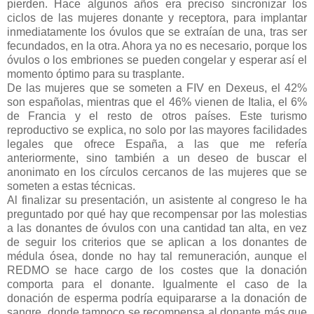
pierden. Hace algunos años era preciso sincronizar los
ciclos de las mujeres donante y receptora, para implantar
inmediatamente los óvulos que se extraían de una, tras ser
fecundados, en la otra. Ahora ya no es necesario, porque los
óvulos o los embriones se pueden congelar y esperar así el
momento óptimo para su trasplante.
De las mujeres que se someten a FIV en Dexeus, el 42%
son españolas, mientras que el 46% vienen de Italia, el 6%
de Francia y el resto de otros países. Este turismo
reproductivo se explica, no solo por las mayores facilidades
legales que ofrece España, a las que me refería
anteriormente, sino también a un deseo de buscar el
anonimato en los círculos cercanos de las mujeres que se
someten a estas técnicas.
Al finalizar su presentación, un asistente al congreso le ha
preguntado por qué hay que recompensar por las molestias
a las donantes de óvulos con una cantidad tan alta, en vez
de seguir los criterios que se aplican a los donantes de
médula ósea, donde no hay tal remuneración, aunque el
REDMO se hace cargo de los costes que la donación
comporta para el donante. Igualmente el caso de la
donación de esperma podría equipararse a la donación de
sangre, donde tampoco se recompensa al donante más que