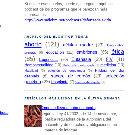
Si quiere escucharlos, puede descargarse aquí los
podcast de los programas que le parezcan más
interesantes:
http://www.radiohm.net/podcasts/defensadelavida
r
ARCHIVO DEL BLOG POR TEMAS
aborto
(121)
células madre
(23)
Diagnóstico
ética
embriones
(65)
educación
(11)
prenatal
(6)
(85)
Eutanasia
(39)
FIV
(41)
Eugenesia
(20)
Homosexualidad
(10)
medicina
(10)
Maternidad subrogada
(1)
Píldora del día
Natalidad
(3)
objeción de conciencia
(3)
sangre de cordón
(23)
selección
después
(8)
genética
(29)
trasplante
(7)
Vientre de alquiler
(1)
ARTÍCULOS MÁS LEÍDOS EN LA ÚLTIMA SEMANA
Cómo se lleva a cabo un aborto
tigua
Según la Ley 41/2002 , de 14 de noviembre,
básica reguladora de la autonomía del
paciente y de derechos y obligaciones en
materia de informa...