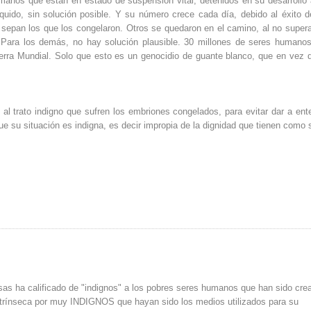
anos que están en estado de suspensión vital, detenidos en su desarrollo 
quido, sin solución posible. Y su número crece cada día, debido al éxito d
sepan los que los congelaron. Otros se quedaron en el camino, al no supera
. Para los demás, no hay solución plausible. 30 millones de seres humano
rra Mundial. Solo que esto es un genocidio de guante blanco, que en vez 
 al trato indigno que sufren los embriones congelados, para evitar dar a ent
que su situación es indigna, es decir impropia de la dignidad que tienen como 
isas ha calificado de "indignos" a los pobres seres humanos que han sido cre
intrínseca por muy INDIGNOS que hayan sido los medios utilizados para su