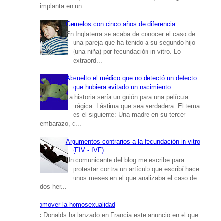
implanta en un...
Gemelos con cinco años de diferencia
En Inglaterra se acaba de conocer el caso de
una pareja que ha tenido a su segundo hijo
(una niña) por fecundación in vitro. Lo
extraord...
Absuelto el médico que no detectó un defecto
que hubiera evitado un nacimiento
La historia sería un guión para una película
trágica. Lástima que sea verdadera. El tema
es el siguiente: Una madre en su tercer
embarazo, c...
Argumentos contrarios a la fecundación in vitro
(FIV - IVF)
Un comunicante del blog me escribe para
protestar contra un artículo que escribí hace
unos meses en el que analizaba el caso de
dos her...
Promover la homosexualidad
Mc Donalds ha lanzado en Francia este anuncio en el que