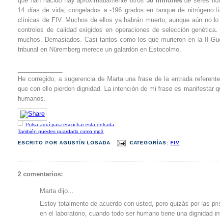
que han nacido hay aproximadamente otros
30 millones
de seres hum
14 días de vida, congelados a -196 grados en tanque de nitrógeno lí
clínicas de FIV. Muchos de ellos ya habrán muerto, aunque aún no lo 
controles de calidad exigidos en operaciones de selección genética
muchos. Demasiados. Casi tantos como los que murieron en la II Gue
tribunal en Nüremberg merece un galardón en Estocolmo.
_____________
He corregido, a sugerencia de Marta una frase de la entrada referente
que con ello pierden dignidad. La intención de mi frase es manifestar 
humanos.
Pulsa aquí para escuchar esta entrada
También puedes guardarla como mp3
ESCRITO POR
AGUSTÍN LOSADA
CATEGORÍAS:
FIV
2 comentarios:
Marta dijo...
Estoy totalmente de acuerdo con usted, pero quizás por las pr
en el laboratorio, cuando todo ser humano tiene una dignidad 