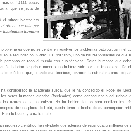
dos más de 10.000 bebés
paña, que se jacta de
el primer blastocisto
 el día en que miré por
un blastocisto humano
 problema es que no se centró en resolver los problemas patológicos ni el c
rzos en la fecundación in vitro. Es, por tanto, uno de los responsables de que 
 de personas en todo el mundo con sus técnicas. Seres humanos que deb
amás habrían llegado a nacer si no hubiera sido por sus trabajosos. De a
a los médicos que, usando sus técnicas, forzaron la naturaleza para obligar
o ha considerado la academia sueca, que le ha concedido el Nóbel de Medi
 los seres humanos creados (fabricados) como consecuencia del trabajo 
 a los azares de la naturaleza. No ha habido tiempo para analizar los ef
 asepsia de una placa de Petri, pueda tener el hecho de su concepción artifi
. Para lo bueno y para lo malo.
an progreso científico han olvidado que además de esos cuatro millones de 