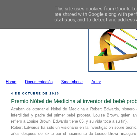
This site uses cookies from Google to 
are shared with Google along with per
statistics, and to detect and address 
Home
Documentación
Smartphone
Autor
4 DE OCTUBRE DE 2010
Premio Nóbel de Medicina al inventor del bebé pro
Acaban de otorgar el Nóbel de Mecicina a Robert Edwards, pionero e
infertilidad y padre del primer bebé probeta, Louise Brown, quien a
refiero a Louise Brown. Edwards tiene 85, y su vida toca a su fin).
Robert Edwards ha sido un visionario en la investigación sobre técnica
años después del éxito por el nacimiento de Louise Brown inauguró 