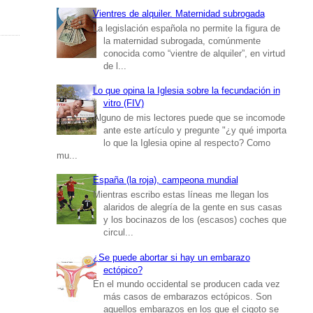
Vientres de alquiler. Maternidad subrogada
La legislación española no permite la figura de
la maternidad subrogada, comúnmente
conocida como “vientre de alquiler”, en virtud
de l...
Lo que opina la Iglesia sobre la fecundación in
vitro (FIV)
Alguno de mis lectores puede que se incomode
ante este artículo y pregunte "¿y qué importa
lo que la Iglesia opine al respecto? Como
mu...
España (la roja), campeona mundial
Mientras escribo estas líneas me llegan los
alaridos de alegría de la gente en sus casas
y los bocinazos de los (escasos) coches que
circul...
¿Se puede abortar si hay un embarazo
ectópico?
En el mundo occidental se producen cada vez
más casos de embarazos ectópicos. Son
aquellos embarazos en los que el cigoto se