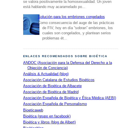
se valora positivamente la homosexualidad. Un joven
está hablando muy acaramelado po...
Solución para los embriones congelados
Como consecuencia del auge de las prácticas
de FIV, hoy en día “sobran” embriones, los
cuales son congelados, y plantean serios
problemas ét...
ENLACES RECOMENDADOS SOBRE BIOÉTICA
ANDOC (Asociación para la Defensa del Derecho a la
Objeción de Conciencia)
Análisis & Actualidad (blog)
Asociación Catalana de Estudios Bioéticos
Asociación de Bioética de Albacete
Asociación de Bioética de Madrid
Asociación Española de Bioética y Ética Médica (AEBI)
Asociación Española de Personalismo
Bioeticaweb
Bioética (grupo en facebook)
Bioética y libros (blog de Albert)