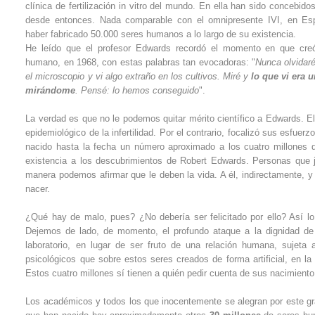
clínica de fertilización in vitro del mundo. En ella han sido concebi
desde entonces. Nada comparable con el omnipresente IVI, en Es
haber fabricado 50.000 seres humanos a lo largo de su existencia.
He leído que el profesor Edwards recordó el momento en que creó 
humano, en 1968, con estas palabras tan evocadoras: "
Nunca olvidaré
el microscopio y vi algo extraño en los cultivos. Miré y
lo que vi era 
mirándome
. Pensé: lo hemos conseguido
".
La verdad es que no le podemos quitar mérito científico a Edwards. El
epidemiológico de la infertilidad. Por el contrario, focalizó sus esfue
nacido hasta la fecha un número aproximado a los cuatro millones
existencia a los descubrimientos de Robert Edwards. Personas que j
manera podemos afirmar que le deben la vida. A él, indirectamente, y 
nacer.
¿Qué hay de malo, pues? ¿No debería ser felicitado por ello? Así l
Dejemos de lado, de momento, el profundo ataque a la dignidad de
laboratorio, en lugar de ser fruto de una relación humana, sujeta
psicológicos que sobre estos seres creados de forma artificial, en la
Estos cuatro millones sí tienen a quién pedir cuenta de sus nacimiento
Los académicos y todos los que inocentemente se alegran por este gr