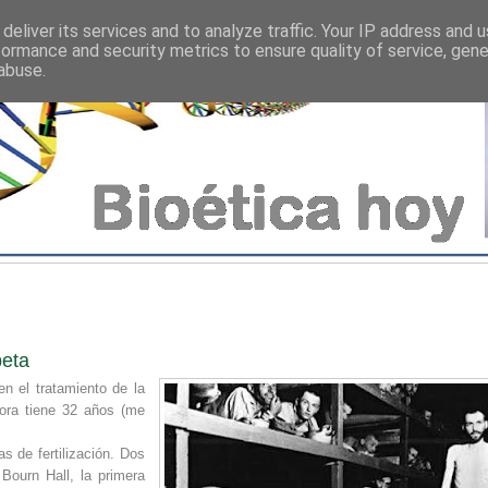
deliver its services and to analyze traffic. Your IP address and 
formance and security metrics to ensure quality of service, gen
abuse.
beta
n el tratamiento de la
hora tiene 32 años (me
s de fertilización. Dos
Bourn Hall, la primera