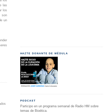
a los
e las
r los
s son
de un
ender
seres
HAZTE DONANTE DE MÉDULA
PODCAST
ados
Participo en un programa semanal de Radio HM sobre
temas de Bioética.