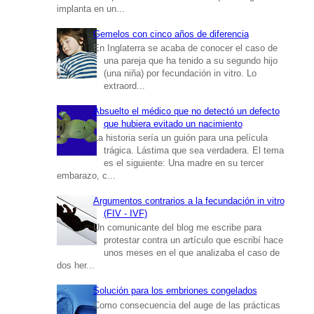
implanta en un...
Gemelos con cinco años de diferencia
En Inglaterra se acaba de conocer el caso de
una pareja que ha tenido a su segundo hijo
(una niña) por fecundación in vitro. Lo
extraord...
Absuelto el médico que no detectó un defecto
que hubiera evitado un nacimiento
La historia sería un guión para una película
trágica. Lástima que sea verdadera. El tema
es el siguiente: Una madre en su tercer
embarazo, c...
Argumentos contrarios a la fecundación in vitro
(FIV - IVF)
Un comunicante del blog me escribe para
protestar contra un artículo que escribí hace
unos meses en el que analizaba el caso de
dos her...
Solución para los embriones congelados
Como consecuencia del auge de las prácticas