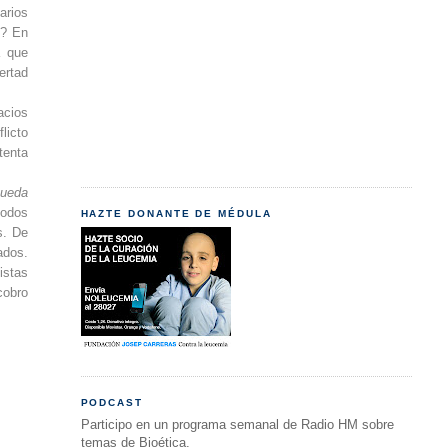
arios
e? En
a que
ertad
acios
licto
tenta
pueda
todos
HAZTE DONANTE DE MÉDULA
s. De
ados.
istas
cobro
PODCAST
Participo en un programa semanal de Radio HM sobre
temas de Bioética.