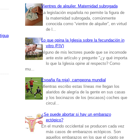
Vientres de alquiler. Maternidad subrogada
La legislación española no permite la figura de
la maternidad subrogada, comúnmente
conocida como “vientre de alquiler”, en virtud
de l...
tigua
Lo que opina la Iglesia sobre la fecundación in
vitro (FIV)
Alguno de mis lectores puede que se incomode
ante este artículo y pregunte "¿y qué importa
lo que la Iglesia opine al respecto? Como
mu...
España (la roja), campeona mundial
Mientras escribo estas líneas me llegan los
alaridos de alegría de la gente en sus casas
y los bocinazos de los (escasos) coches que
circul...
¿Se puede abortar si hay un embarazo
ectópico?
En el mundo occidental se producen cada vez
más casos de embarazos ectópicos. Son
aquellos embarazos en los que el cigoto se