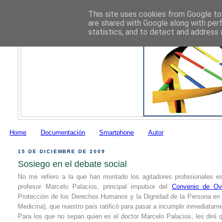
This site uses cookies from Google to 
are shared with Google along with per
statistics, and to detect and address 
Home
Documentación
Smartphone
Autor
15 DE DICIEMBRE DE 2009
Sosiego en el debate social
No me refiero a la que han montado los agitadores profesionales e
profesor Marcelo Palacios, principal impulsor del
Convenio de Ov
Protección de los Derechos Humanos y la Dignidad de la Persona en re
Medicina), que nuestro país ratificó para pasar a incumplir inmediatam
Para los que no sepan quien es el doctor Marcelo Palacios, les diré