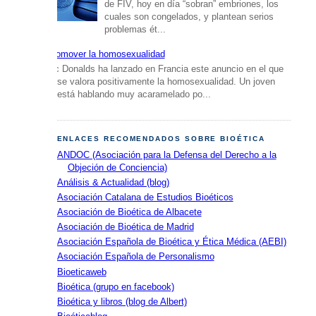
de FIV, hoy en día “sobran” embriones, los
cuales son congelados, y plantean serios
problemas ét...
Promover la homosexualidad
Mc Donalds ha lanzado en Francia este anuncio en el que
se valora positivamente la homosexualidad. Un joven
está hablando muy acaramelado po...
ENLACES RECOMENDADOS SOBRE BIOÉTICA
ANDOC (Asociación para la Defensa del Derecho a la
Objeción de Conciencia)
Análisis & Actualidad (blog)
Asociación Catalana de Estudios Bioéticos
Asociación de Bioética de Albacete
Asociación de Bioética de Madrid
Asociación Española de Bioética y Ética Médica (AEBI)
Asociación Española de Personalismo
Bioeticaweb
Bioética (grupo en facebook)
Bioética y libros (blog de Albert)