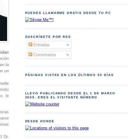
PUEDES LLAMARME GRATIS DESDE TU PC
SUSCRÍBETE POR RSS
Entradas
cidan
Comentarios
eción
en la
on un
PÁGINAS VISTAS EN LOS ÚLTIMOS 30 DÍAS
nadie
rmito
LLEVO PUBLICANDO DESDE EL 1 DE MARZO
o, le
2009. ERES EL VISITANTE NÚMERO
locas
marse
DESDE DONDE
sonas
El Dr.