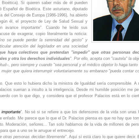
 Bioética). Si quieren saber más de él pueden
 Español de Bioética. Este asturiano, diputado
a del Consejo de Europa (1986-1996), ha abierto
Según él, el proyecto de Ley de Salud Sexual y
"un avance importante". Cuando he leído sus
se de exagerar, copio literalmente la noticia:
no se puede perder la serenidad del gesto" y
icular atención del legislador en una sociedad
que haya colectivos que pretendan "impedir" que otras personas de
les y otra los derechos individuales
". Por ello, acepta con "cautela" la obj
tud--, pero siempre y cuando "sea personal y el médico objetor lo haga tanto 
a mujer que quiera interrumpir voluntariamente su embarazo "pueda contar c
o. Que esto lo hubiera dicho la ministra de Igualdad sería comprensible. A 
acios suenan a insulto a la inteligencia. Desde mi humilde posición me pe
erdo con lo que digo, y considera que el profesor Palacios está en lo ciert
 importante
". No sé si se refiere a que los defensores de la vida son unas 
de enfado. Me parece que lo que el Dr. Palacios piensa es que no hay que to
nto. Moderación, señores... Tan solo hablamos de la vida de millones de per
 para que a uno se le arrugue el entrecejo.
e otras personas decidan libremente
". Aquí sí está claro lo que quiere decir. 