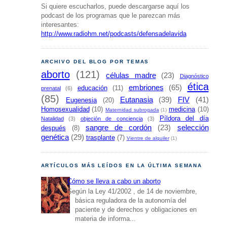
Si quiere escucharlos, puede descargarse aquí los
podcast de los programas que le parezcan más
interesantes:
http://www.radiohm.net/podcasts/defensadelavida
ARCHIVO DEL BLOG POR TEMAS
aborto
(121)
células madre
(23)
Diagnóstico
ética
embriones
(65)
educación
(11)
prenatal
(6)
(85)
Eutanasia
(39)
FIV
(41)
Eugenesia
(20)
Homosexualidad
(10)
medicina
(10)
Maternidad subrogada
(1)
Píldora del día
Natalidad
(3)
objeción de conciencia
(3)
sangre de cordón
(23)
selección
después
(8)
genética
(29)
trasplante
(7)
Vientre de alquiler
(1)
ARTÍCULOS MÁS LEÍDOS EN LA ÚLTIMA SEMANA
Cómo se lleva a cabo un aborto
Según la Ley 41/2002 , de 14 de noviembre,
básica reguladora de la autonomía del
paciente y de derechos y obligaciones en
materia de informa...