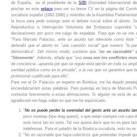
de España, es el predidente de la
SIBI
(Sociedad Internacional de
pinchar en este
enlace
para ver su breve CV en la página del Comité
socialista español (1982-1996) y miembro de la Asamblea Parlamentari
la boca para pedir sosiego ante el debate social sobre el aborto. 
Reproductiva e Interrupción Voluntaria del Embarazo supondrá 
declaraciones por poco me caigo de espaldas. Para que no se me acu
"
Para Marcelo Palacios, ante un asunto tan relevante como éste "
defendió que el aborto es "una cuestión social" que merece "la part
democrática". Del mismo modo, sostiene que "
no es razonable" 
"libremente
".
Además, añade que "una
cosa son los conflictos mora
de conciencia --apuesta por que se regule esta opción en toda su ampli
sanidad pública como en la privada", a la vez que se garantice que l
profesional cualificado para ello".
Para ser el Dr. Palacios un experto en Bioética, me ha dejado perplej
escandalizaríam estas palabras. Pero puestas en boca de Marcelo Pal
contestar brevemente a estas afirmaciones. Si alguien no está de acu
agradeceré me haga saber en qué me he equivocado.
"
No se puede perder la serenidad del gesto ante un asunto tan
poco serenas (tipo drag queen), o que están siempre con cara 
este tema tan en serio. Tal vez quiera decir que no es para ta
indefensas. Para el paladín de la Bioética socialista, esto no es
"
No es razonable que haya colectivos que pretendan impedir qu