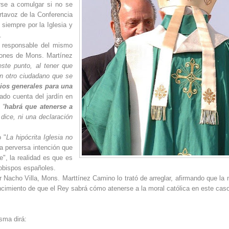
rse a comulgar si no se
ortavoz de la Conferencia
siempre por la Iglesia y
.
 responsable del mismo
iones de Mons. Martínez
ste punto, al tener que
ún otro ciudadano que se
ios generales para una
ado cuenta del jardín en
e
“
habrá que atenerse a
dice, ni una declaración
o "
La hipócrita Iglesia no
 la perversa intención que
", la realidad es que es
 obispos españoles.
r Nacho Villa, Mons. Marttínez Camino lo trató de arreglar, afirmando que la 
ncimiento de que el Rey sabrá cómo atenerse a la moral católica en este caso
isma dirá: