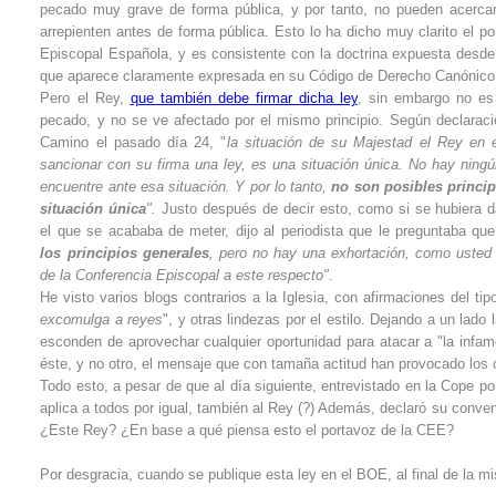
pecado muy grave de forma pública, y por tanto, no pueden acerca
arrepienten antes de forma pública. Esto lo ha dicho muy clarito el p
Episcopal Española, y es consistente con la doctrina expuesta desde 
que aparece claramente expresada en su Código de Derecho Canónico
Pero el Rey,
que también debe firmar dicha ley
, sin embargo no es
pecado, y no se ve afectado por el mismo principio. Según declarac
Camino el pasado día 24, "
la situación de su Majestad el Rey en e
sancionar con su firma una ley, es una situación única. No hay ning
encuentre ante esa situación. Y por lo tanto,
no son posibles princip
situación única
".
Justo después de decir esto, como si se hubiera d
el que se acababa de meter, dijo al periodista que le preguntaba qu
los principios generales
, pero no hay una exhortación, como usted 
de la Conferencia Episcopal a este respecto"
.
He visto varios blogs contrarios a la Iglesia, con afirmaciones del tip
excomulga a reyes
", y otras lindezas por el estilo. Dejando a un lado
esconden de aprovechar cualquier oportunidad para atacar a "la infame
éste, y no otro, el mensaje que con tamaña actitud han provocado los
Todo esto, a pesar de que al día siguiente, entrevistado en la Cope po
aplica a todos por igual, también al Rey (?) Además, declaró su conve
¿Este Rey? ¿En base a qué piensa esto el portavoz de la CEE?
Por desgracia, cuando se publique esta ley en el BOE, al final de la m