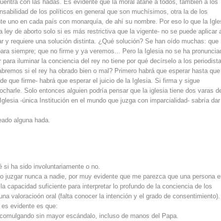
uentra con las hadas. Es evidente que la moral atañe a todos, también a los
sabilidad de los políticos en general que son muchísimos, otra la de los
te uno en cada país con monarquía, de ahí su nombre. Por eso lo que la Igle
 ley de aborto solo si es más restrictiva que la vigente- no se puede aplicar 
lar y requiere una solución distinta. ¿Qué solución? Se han oído muchas: que
para siempre; que no firme y ya veremos... Pero la Iglesia no se ha pronuncia
para iluminar la conciencia del rey no tiene por qué decírselo a los periodist
abremos si el rey ha obrado bien o mal? Primero habrá que esperar hasta que
e que firme- habrá que esperar el juicio de la Iglesia. Si firma y sigue
ocharle. Solo entonces alguien podría pensar que la iglesia tiene dos varas d
Iglesia -única Institución en el mundo que juzga con imparcialidad- sabría dar
teado alguna hada.
 si ha sido involuntariamente o no.
 no juzgar nunca a nadie, por muy evidente que me parezca que una persona e
 capacidad suficiente para interpretar lo profundo de la conciencia de los
una valoracioón oral (falta conocer la intención y el grado de consentimiento).
 es evidente es que:
ue comulgando sin mayor escándalo, incluso de manos del Papa.