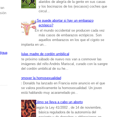
alaridos de alegría de la gente en sus casas
y los bocinazos de los (escasos) coches que
ran
circul...
usión
¿Se puede abortar si hay un embarazo
ectópico?
En el mundo occidental se producen cada vez
más casos de embarazos ectópicos. Son
aquellos embarazos en los que el cigoto se
implanta en un...
tigua
Células madre de cordón umbilical
Este próximo sábado de nuevo nos van a conmover las
imágenes del niño Andrés Mariscal, curado con la sangre
del cordón umbilical de su he...
Promover la homosexualidad
Mc Donalds ha lanzado en Francia este anuncio en el que
se valora positivamente la homosexualidad. Un joven
está hablando muy acaramelado po...
Cómo se lleva a cabo un aborto
Según la Ley 41/2002 , de 14 de noviembre,
básica reguladora de la autonomía del
paciente y de derechos y obligaciones en