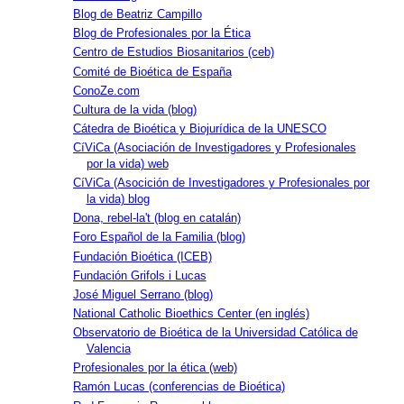
Blog de Beatriz Campillo
Blog de Profesionales por la Ética
Centro de Estudios Biosanitarios (ceb)
Comité de Bioética de España
ConoZe.com
Cultura de la vida (blog)
Cátedra de Bioética y Biojurídica de la UNESCO
CíViCa (Asociación de Investigadores y Profesionales
por la vida) web
CíViCa (Asocición de Investigadores y Profesionales por
la vida) blog
Dona, rebel-la't (blog en catalán)
Foro Español de la Familia (blog)
Fundación Bioética (ICEB)
Fundación Grifols i Lucas
José Miguel Serrano (blog)
National Catholic Bioethics Center (en inglés)
Observatorio de Bioética de la Universidad Católica de
Valencia
Profesionales por la ética (web)
Ramón Lucas (conferencias de Bioética)