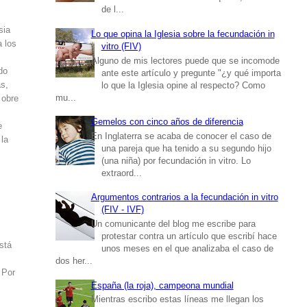
de l...
sia
Lo que opina la Iglesia sobre la fecundación in
a los
vitro (FIV)
Alguno de mis lectores puede que se incomode
do
ante este artículo y pregunte "¿y qué importa
as,
lo que la Iglesia opine al respecto? Como
mu...
 obre
Gemelos con cinco años de diferencia
e
En Inglaterra se acaba de conocer el caso de
 la
una pareja que ha tenido a su segundo hijo
(una niña) por fecundación in vitro. Lo
extraord...
Argumentos contrarios a la fecundación in vitro
(FIV - IVF)
Un comunicante del blog me escribe para
protestar contra un artículo que escribí hace
stá
unos meses en el que analizaba el caso de
dos her...
 Por
España (la roja), campeona mundial
Mientras escribo estas líneas me llegan los