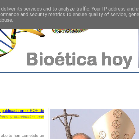
deliver its services and to analyze traffic. Your IP address and 
formance and security metrics to ensure quality of service, gen
abuse.
 publicada en el BOE de
lares y autoridades, que
l aborto han cometido un