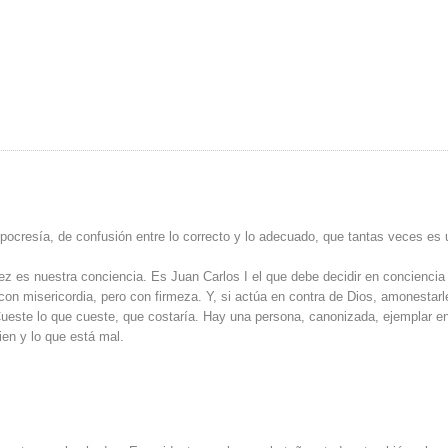
pocresía, de confusión entre lo correcto y lo adecuado, que tantas veces es 
 juez es nuestra conciencia. Es Juan Carlos I el que debe decidir en conciencia
 con misericordia, pero con firmeza. Y, si actúa en contra de Dios, amonestarl
. Cueste lo que cueste, que costaría. Hay una persona, canonizada, ejemplar e
ien y lo que está mal.