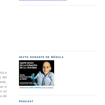
HAZTE DONANTE DE MÉDULA
ría a
y del
ente,
ue si
En mi
sa de
PODCAST