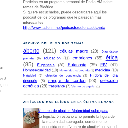
Participo en un programa semanal de Radio HM sobre
temas de Bioética.
Si quiere escucharlos, puede descargarse aquí los
podcast de los programas que le parezcan más
interesantes:
http://www.radiohm.net/podcasts/defensadelavida
ARCHIVO DEL BLOG POR TEMAS
aborto
(121)
células madre
(23)
Diagnóstico
ética
embriones
(65)
educación
(11)
prenatal
(6)
(85)
Eutanasia
(39)
FIV
(41)
Eugenesia
(20)
un
Homosexualidad
(10)
medicina
(10)
Maternidad subrogada
(1)
Píldora del día
Natalidad
(3)
objeción de conciencia
(3)
 qué
sangre de cordón
(23)
selección
después
(8)
e, en
genética
(29)
trasplante
(7)
Vientre de alquiler
(1)
n
ARTÍCULOS MÁS LEÍDOS EN LA ÚLTIMA SEMANA
Vientres de alquiler. Maternidad subrogada
La legislación española no permite la figura de
la maternidad subrogada, comúnmente
conocida como “vientre de alquiler”, en virtud