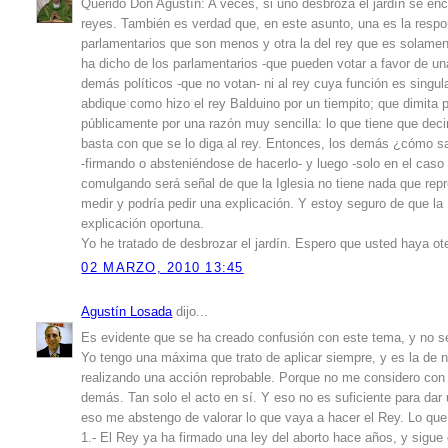
Querido Don Agustín: A veces, si uno desbroza el jardín se enc
reyes. También es verdad que, en este asunto, una es la respon
parlamentarios que son menos y otra la del rey que es solamen
ha dicho de los parlamentarios -que pueden votar a favor de una
demás políticos -que no votan- ni al rey cuya función es singu
abdique como hizo el rey Balduino por un tiempito; que dimita 
públicamente por una razón muy sencilla: lo que tiene que decir 
basta con que se lo diga al rey. Entonces, los demás ¿cómo s
-firmando o absteniéndose de hacerlo- y luego -solo en el caso d
comulgando será señal de que la Iglesia no tiene nada que repr
medir y podría pedir una explicación. Y estoy seguro de que la 
explicación oportuna.
Yo he tratado de desbrozar el jardín. Espero que usted haya o
02 MARZO, 2010 13:45
Agustín Losada
dijo...
Es evidente que se ha creado confusión con este tema, y no sé
Yo tengo una máxima que trato de aplicar siempre, y es la de
realizando una acción reprobable. Porque no me considero con la
demás. Tan solo el acto en sí. Y eso no es suficiente para dar 
eso me abstengo de valorar lo que vaya a hacer el Rey. Lo que
1.- El Rey ya ha firmado una ley del aborto hace años, y sig