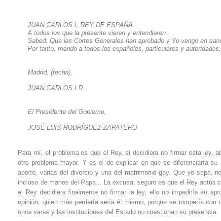
JUAN CARLOS I,
REY DE ESPAÑA
A todos los que la presente vieren y entendieren.
Sabed: Que las Cortes Generales han aprobado y Yo vengo en sancio
Por tanto, mando a todos los españoles, particulares y autoridades
Madrid, (fecha).
JUAN CARLOS I R.
El Presidente del Gobierno,
JOSÉ LUIS RODRÍGUEZ ZAPATERO
Para mí, el problema es que el Rey, si decidiera no firmar esta ley, 
otro problema mayor. Y es el de explicar en que se diferenciaría su
aborto, varias del divorcio y una del matrimonio gay. Que yo sepa, 
incluso de manos del Papa... La excusa, seguro es que el Rey actúa c
el Rey decidiera finalmente no firmar la ley, ello no impediría su ap
opinión, quien más perdería sería él mismo, porque se rompería con
once varas y las instituciones del Estado no cuestionan su presencia.