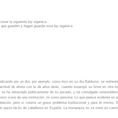
nar la siguiente ley orgánica...
, que guarden y hagan guardar esta ley orgánica.
abdicando por un día, por ejemplo, como hizo en su día Balduíno, se enfrenta
 actitud de ahora con la de años atrás, cuando estampó su firma en otra le
no se ha retractado públicamente de su pecado, y ha comulgado ostensiblem
omo icono de una institución, no como persona. Lo que parece evidente es q
robación, pero sí crearía un grave problema institucional y para él mismo. 
 un pacto tácito de caballeros en España: La monarquía no se mete en cami