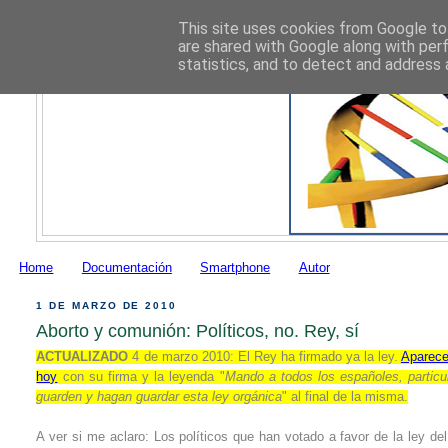
This site uses cookies from Google to 
are shared with Google along with per
statistics, and to detect and address 
Home
Documentación
Smartphone
Autor
1 DE MARZO DE 2010
Aborto y comunión: Políticos, no. Rey, sí
ACTUALIZADO
4 de marzo 2010: El Rey ha firmado ya la ley.
Aparece
hoy
con su firma y la leyenda "
Mando a todos los españoles, particu
guarden y hagan guardar esta ley orgánica
" al final de la misma.
A ver si me aclaro: Los políticos que han votado a favor de la ley de