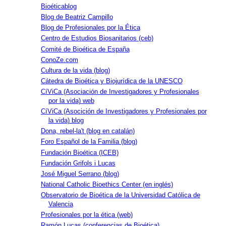
Bioéticablog
Blog de Beatriz Campillo
Blog de Profesionales por la Ética
Centro de Estudios Biosanitarios (ceb)
Comité de Bioética de España
ConoZe.com
Cultura de la vida (blog)
Cátedra de Bioética y Biojurídica de la UNESCO
CíViCa (Asociación de Investigadores y Profesionales
por la vida) web
CíViCa (Asocición de Investigadores y Profesionales por
la vida) blog
Dona, rebel-la't (blog en catalán)
Foro Español de la Familia (blog)
Fundación Bioética (ICEB)
Fundación Grifols i Lucas
José Miguel Serrano (blog)
National Catholic Bioethics Center (en inglés)
Observatorio de Bioética de la Universidad Católica de
Valencia
Profesionales por la ética (web)
Ramón Lucas (conferencias de Bioética)