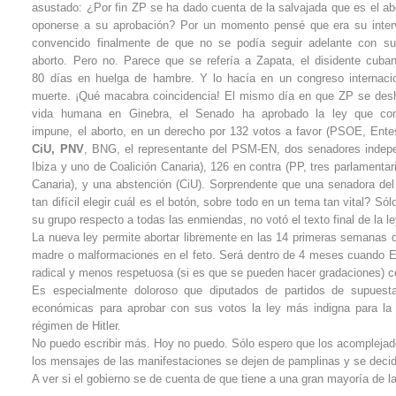
asustado: ¿Por fin ZP se ha dado cuenta de la salvajada que es el ab
oponerse a su aprobación? Por un momento pensé que era su inter
convencido finalmente de que no se podía seguir adelante con su
aborto. Pero no. Parece que se refería a Zapata, el disidente cub
80 días en huelga de hambre. Y lo hacía en un congreso internacio
muerte. ¡Qué macabra coincidencia! El mismo día en que ZP se desh
vida humana en Ginebra, el Senado ha aprobado la ley que conv
impune, el aborto, en un derecho por 132 votos a favor (PSOE, Ent
CiU, PNV
, BNG, el representante del PSM-EN, dos senadores indep
Ibiza y uno de Coalición Canaria), 126 en contra (PP, tres parlamentar
Canaria), y una abstención (CiU). Sorprendente que una senadora de
tan difícil elegir cuál es el botón, sobre todo en un tema tan vital? S
su grupo respecto a todas las enmiendas, no votó el texto final de la le
La nueva ley permite abortar libremente en las 14 primeras semanas d
madre o malformaciones en el feto. Será dentro de 4 meses cuando E
radical y menos respetuosa (si es que se pueden hacer gradaciones) co
Es especialmente doloroso que diputados de partidos de supuest
económicas para aprobar con sus votos la ley más indigna para la
régimen de Hitler.
No puedo escribir más. Hoy no puedo. Sólo espero que los acomplejados
los mensajes de las manifestaciones se dejen de pamplinas y se decid
A ver si el gobierno se de cuenta de que tiene a una gran mayoría de l