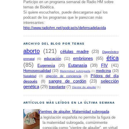
Participo en un programa semanal de Radio HM sobre
temas de Bioética.
Si quiere escucharlos, puede descargarse aquí los
podcast de los programas que le parezcan más
interesantes:
http://www.radiohm.net/podcasts/defensadelavida
ARCHIVO DEL BLOG POR TEMAS
aborto
(121)
células madre
(23)
Diagnóstico
ética
embriones
(65)
educación
(11)
prenatal
(6)
(85)
Eutanasia
(39)
FIV
(41)
Eugenesia
(20)
Homosexualidad
(10)
medicina
(10)
Maternidad subrogada
(1)
Píldora del día
Natalidad
(3)
objeción de conciencia
(3)
sangre de cordón
(23)
selección
después
(8)
genética
(29)
trasplante
(7)
Vientre de alquiler
(1)
ARTÍCULOS MÁS LEÍDOS EN LA ÚLTIMA SEMANA
Vientres de alquiler. Maternidad subrogada
La legislación española no permite la figura de
la maternidad subrogada, comúnmente
conocida como “vientre de alquiler”, en virtud