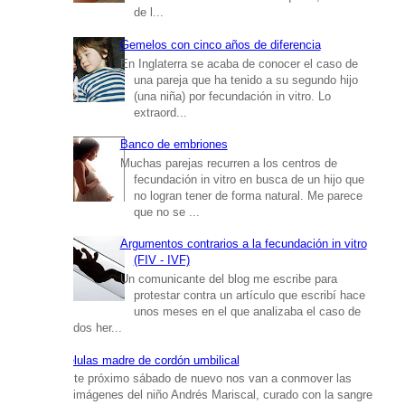
de l...
Gemelos con cinco años de diferencia
En Inglaterra se acaba de conocer el caso de
una pareja que ha tenido a su segundo hijo
(una niña) por fecundación in vitro. Lo
extraord...
Banco de embriones
Muchas parejas recurren a los centros de
fecundación in vitro en busca de un hijo que
no logran tener de forma natural. Me parece
que no se ...
Argumentos contrarios a la fecundación in vitro
(FIV - IVF)
Un comunicante del blog me escribe para
protestar contra un artículo que escribí hace
unos meses en el que analizaba el caso de
dos her...
Células madre de cordón umbilical
Este próximo sábado de nuevo nos van a conmover las
imágenes del niño Andrés Mariscal, curado con la sangre