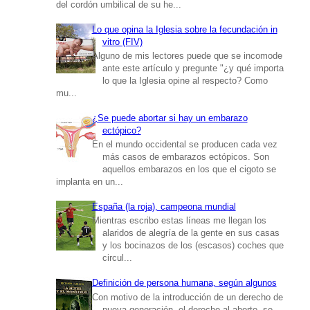
del cordón umbilical de su he...
Lo que opina la Iglesia sobre la fecundación in
vitro (FIV)
Alguno de mis lectores puede que se incomode
ante este artículo y pregunte "¿y qué importa
lo que la Iglesia opine al respecto? Como
mu...
¿Se puede abortar si hay un embarazo
ectópico?
En el mundo occidental se producen cada vez
más casos de embarazos ectópicos. Son
aquellos embarazos en los que el cigoto se
implanta en un...
España (la roja), campeona mundial
Mientras escribo estas líneas me llegan los
alaridos de alegría de la gente en sus casas
y los bocinazos de los (escasos) coches que
circul...
Definición de persona humana, según algunos
Con motivo de la introducción de un derecho de
nueva generación, el derecho al aborto, se