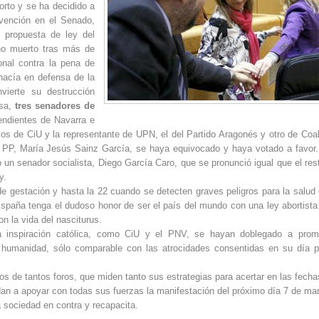
orto y se ha decidido a
vención en el Senado,
 propuesta de ley del
ano muerto tras más de
nal contra la pena de
acía en defensa de la
ierte su destrucción
esa,
tres senadores de
endientes de Navarra e
ios de CiU y la representante de UPN, el del Partido Aragonés y otro de Coal
l PP, María Jesús Sainz García, se haya equivocado y haya votado a favor
ólo un senador socialista, Diego García Caro, que se pronunció igual que el res
y.
e gestación y hasta la 22 cuando se detecten graves peligros para la salud 
spaña tenga el dudoso honor de ser el país del mundo con una ley abortist
n la vida del nasciturus.
a inspiración católica, como CiU y el PNV, se hayan doblegado a pro
 humanidad, sólo comparable con las atrocidades consentidas en su día p
 de tantos foros, que miden tanto sus estrategias para acertar en las fecha
an a apoyar con todas sus fuerzas la manifestación del próximo día 7 de ma
a sociedad en contra y recapacita.