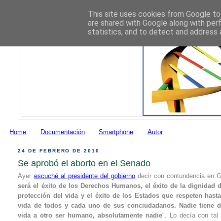
This site uses cookies from Google to 
are shared with Google along with per
statistics, and to detect and address 
Home
Documentación
Smartphone
Autor
24 DE FEBRERO DE 2010
Se aprobó el aborto en el Senado
Ayer
escuché al presidente del gobierno
decir con contundencia en G
será el éxito de los Derechos Humanos, el éxito de la dignidad d
protección del vida y el éxito de los Estados que respeten hasta 
vida de todos y cada uno de sus conciudadanos. Nadie tiene de
vida a otro ser humano, absolutamente nadie
". Lo decía con ta