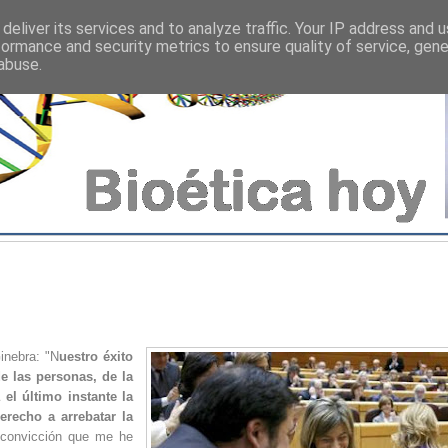
deliver its services and to analyze traffic. Your IP address and 
formance and security metrics to ensure quality of service, gen
abuse.
inebra: "N
uestro éxito
e las personas, de la
el último instante la
recho a arrebatar la
l convicción que me he